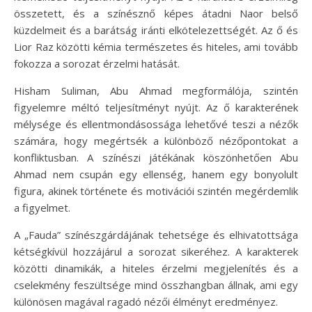
összetett, és a színésznő képes átadni Naor belső
küzdelmeit és a barátság iránti elkötelezettségét. Az ő és
Lior Raz közötti kémia természetes és hiteles, ami tovább
fokozza a sorozat érzelmi hatását.
Hisham Suliman, Abu Ahmad megformálója, szintén
figyelemre méltó teljesítményt nyújt. Az ő karakterének
mélysége és ellentmondásossága lehetővé teszi a nézők
számára, hogy megértsék a különböző nézőpontokat a
konfliktusban. A színészi játékának köszönhetően Abu
Ahmad nem csupán egy ellenség, hanem egy bonyolult
figura, akinek története és motivációi szintén megérdemlik
a figyelmet.
A „Fauda” színészgárdájának tehetsége és elhivatottsága
kétségkívül hozzájárul a sorozat sikeréhez. A karakterek
közötti dinamikák, a hiteles érzelmi megjelenítés és a
cselekmény feszültsége mind összhangban állnak, ami egy
különösen magával ragadó nézői élményt eredményez.