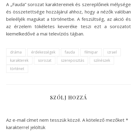
A „Fauda” sorozat karaktereinek és szereplőinek mélysége
és összetettsége hozzájárul ahhoz, hogy a nézők valóban
beleéljék magukat a történetbe. A feszültség, az akció és
az érzelem tökéletes keveréke teszi ezt a sorozatot
kiemelkedővé a mai televíziós tájban.
dráma
érdekességek
fauda
filmipar
izrael
karakterek
sorozat
szereposztás
színészek
történet
SZÓLJ HOZZÁ
Az e-mail címet nem tesszük közzé.
A kötelező mezőket
*
karakterrel jelöltük