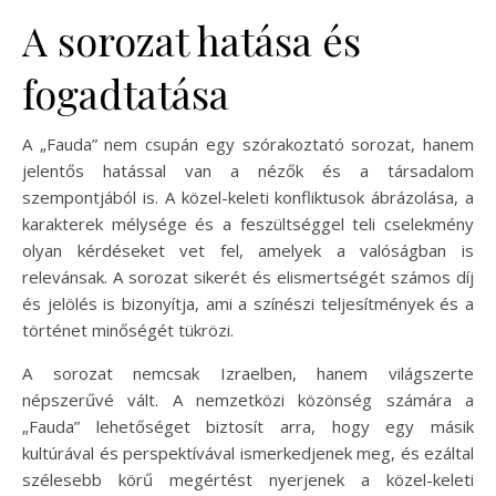
A sorozat hatása és
fogadtatása
A „Fauda” nem csupán egy szórakoztató sorozat, hanem
jelentős hatással van a nézők és a társadalom
szempontjából is. A közel-keleti konfliktusok ábrázolása, a
karakterek mélysége és a feszültséggel teli cselekmény
olyan kérdéseket vet fel, amelyek a valóságban is
relevánsak. A sorozat sikerét és elismertségét számos díj
és jelölés is bizonyítja, ami a színészi teljesítmények és a
történet minőségét tükrözi.
A sorozat nemcsak Izraelben, hanem világszerte
népszerűvé vált. A nemzetközi közönség számára a
„Fauda” lehetőséget biztosít arra, hogy egy másik
kultúrával és perspektívával ismerkedjenek meg, és ezáltal
szélesebb körű megértést nyerjenek a közel-keleti