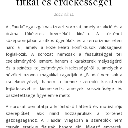
titkai és érdekességei
2024.08.12.
A „Fauda” egy izgalmas izraeli sorozat, amely az akció és a
dráma tökéletes keverékét kínálja. A történet
középpontjában a titkos ügynökök és a terrorizmus elleni
harc áll, amely a közel-keleti konfliktusok valóságaival
foglalkozik. A sorozat nemcsak a feszültséggel teli
cselekményéről ismert, hanem a karakterek mélységéről
és a színészi teljesítmények hitelességéről is, amelyek a
nézőket azonnal magukkal ragadják. A „Fauda” nemcsak a
cselekményével, hanem a benne szereplő karakterek
fejlődésével is kiemelkedik, amelyek sokszínűsége és
összetettsége figyelemre méltó.
A sorozat bemutatja a különböző hátterű és motivációjú
szereplőket, akik mind hozzájárulnak a történet
gazdagságához. A „Fauda” világában a szereplők nem
csupán statikus figurák, hanem élő, lélegző emberek,