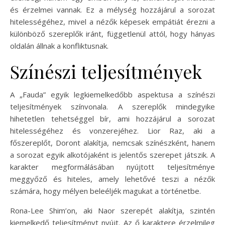
és érzelmei vannak. Ez a mélység hozzájárul a sorozat
hitelességéhez, mivel a nézők képesek empátiát érezni a
különböző szereplők iránt, függetlenül attól, hogy hányas
oldalán állnak a konfliktusnak.
Színészi teljesítmények
A „Fauda” egyik legkiemelkedőbb aspektusa a színészi
teljesítmények színvonala. A szereplők mindegyike
hihetetlen tehetséggel bír, ami hozzájárul a sorozat
hitelességéhez és vonzerejéhez. Lior Raz, aki a
főszereplőt, Doront alakítja, nemcsak színészként, hanem
a sorozat egyik alkotójaként is jelentős szerepet játszik. A
karakter megformálásában nyújtott teljesítménye
meggyőző és hiteles, amely lehetővé teszi a nézők
számára, hogy mélyen beleéljék magukat a történetbe.
Rona-Lee Shim’on, aki Naor szerepét alakítja, szintén
kiemelkedő teljesítményt nyújt. Az ő karaktere érzelmileg