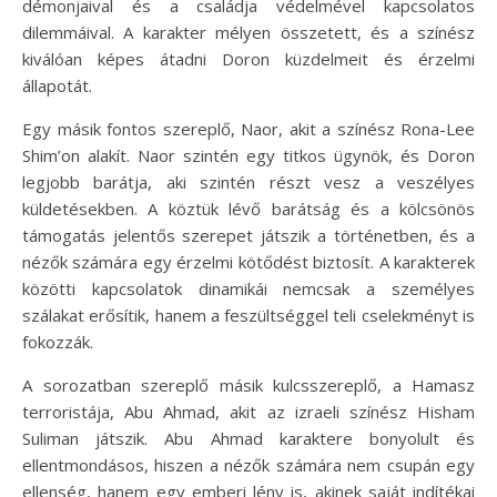
démonjaival és a családja védelmével kapcsolatos
dilemmáival. A karakter mélyen összetett, és a színész
kiválóan képes átadni Doron küzdelmeit és érzelmi
állapotát.
Egy másik fontos szereplő, Naor, akit a színész Rona-Lee
Shim’on alakít. Naor szintén egy titkos ügynök, és Doron
legjobb barátja, aki szintén részt vesz a veszélyes
küldetésekben. A köztük lévő barátság és a kölcsönös
támogatás jelentős szerepet játszik a történetben, és a
nézők számára egy érzelmi kötődést biztosít. A karakterek
közötti kapcsolatok dinamikái nemcsak a személyes
szálakat erősítik, hanem a feszültséggel teli cselekményt is
fokozzák.
A sorozatban szereplő másik kulcsszereplő, a Hamasz
terroristája, Abu Ahmad, akit az izraeli színész Hisham
Suliman játszik. Abu Ahmad karaktere bonyolult és
ellentmondásos, hiszen a nézők számára nem csupán egy
ellenség, hanem egy emberi lény is, akinek saját indítékai