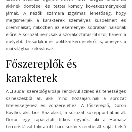
akiknek döntései és tettei komoly következményekkel
járnak. A nézők számára izgalmas lehetőség, hogy
megismerjék a karakterek személyes küzdelmeit és
dilemmáikat, miközben az események sodrában haladnak
előre. A sorozat nemcsak a szórakoztatásról szól, hanem a
mélyebb társadalmi és politikai kérdésekről is, amelyek a
mai világban relevánsak.
Főszereplők és
karakterek
A „Fauda” szereplőgárdája rendkívül színes és tehetséges
színészekből áll, akik mind hozzájárulnak a sorozat
hitelességéhez és vonzerejéhez. A főszereplő, Doron
Kavillio, akit Lior Raz alakít, a sorozat középpontjában áll.
Doron egy tapasztalt titkos ügynök, aki a Hamasz
terroristáival folytatott harc során szembesül saját belső