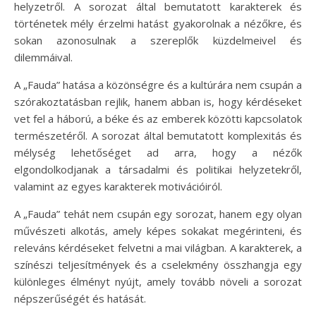
helyzetről. A sorozat által bemutatott karakterek és
történetek mély érzelmi hatást gyakorolnak a nézőkre, és
sokan azonosulnak a szereplők küzdelmeivel és
dilemmáival.
A „Fauda” hatása a közönségre és a kultúrára nem csupán a
szórakoztatásban rejlik, hanem abban is, hogy kérdéseket
vet fel a háború, a béke és az emberek közötti kapcsolatok
természetéről. A sorozat által bemutatott komplexitás és
mélység lehetőséget ad arra, hogy a nézők
elgondolkodjanak a társadalmi és politikai helyzetekről,
valamint az egyes karakterek motivációiról.
A „Fauda” tehát nem csupán egy sorozat, hanem egy olyan
művészeti alkotás, amely képes sokakat megérinteni, és
releváns kérdéseket felvetni a mai világban. A karakterek, a
színészi teljesítmények és a cselekmény összhangja egy
különleges élményt nyújt, amely tovább növeli a sorozat
népszerűségét és hatását.