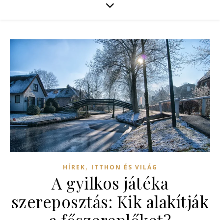
,
HÍREK
ITTHON ÉS VILÁG
A gyilkos játéka
szereposztás: Kik alakítják
a főszereplőket?