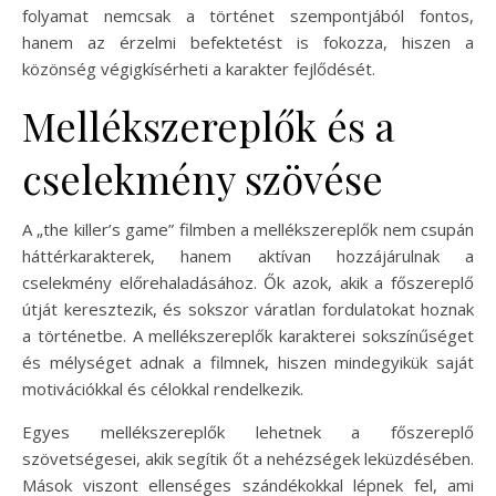
folyamat nemcsak a történet szempontjából fontos,
hanem az érzelmi befektetést is fokozza, hiszen a
közönség végigkísérheti a karakter fejlődését.
Mellékszereplők és a
cselekmény szövése
A „the killer’s game” filmben a mellékszereplők nem csupán
háttérkarakterek, hanem aktívan hozzájárulnak a
cselekmény előrehaladásához. Ők azok, akik a főszereplő
útját keresztezik, és sokszor váratlan fordulatokat hoznak
a történetbe. A mellékszereplők karakterei sokszínűséget
és mélységet adnak a filmnek, hiszen mindegyikük saját
motivációkkal és célokkal rendelkezik.
Egyes mellékszereplők lehetnek a főszereplő
szövetségesei, akik segítik őt a nehézségek leküzdésében.
Mások viszont ellenséges szándékokkal lépnek fel, ami