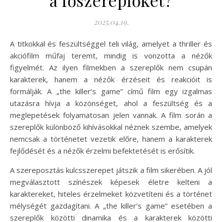
2025.04.19.
A titkokkal és feszültséggel teli világ, amelyet a thriller és
akciófilm műfaj teremt, mindig is vonzotta a nézők
figyelmét. Az ilyen filmekben a szereplők nem csupán
karakterek, hanem a nézők érzéseit és reakcióit is
formálják. A „the killer’s game” című film egy izgalmas
utazásra hívja a közönséget, ahol a feszültség és a
meglepetések folyamatosan jelen vannak. A film során a
szereplők különböző kihívásokkal néznek szembe, amelyek
nemcsak a történetet vezetik előre, hanem a karakterek
fejlődését és a nézők érzelmi befektetését is erősítik.
A szereposztás kulcsszerepet játszik a film sikerében. A jól
megválasztott színészek képesek életre kelteni a
karaktereket, hiteles érzelmeket közvetíteni és a történet
mélységét gazdagítani. A „the killer’s game” esetében a
szereplők közötti dinamika és a karakterek közötti