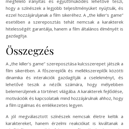
megfelelő irányítás és együttműködés lehetővé teszi,
hogy a színészek a legjobb teljesítményüket nyújtsák, és
ezzel hozzájáruljanak a film sikeréhez. A „the killer’s game”
esetében a szereposztás tehát nemcsak a karakterek
hitelességét garantálja, hanem a film általános élményét is
gazdagítja.
Összegzés
A „the killer’s game” szereposztása kulcsszerepet játszik a
film sikerében. A főszereplők és mellékszereplők közötti
dinamika és interakciók gazdagítják a cselekményt, és
lehetővé teszik a nézők számára, hogy mélyebben
belemerüljenek a történet világába. A karakterek fejlődése,
motivációik és kapcsolataik mind hozzájárulnak ahhoz, hogy
a film izgalmas és emlékezetes legyen.
A jól megválasztott színészek nemcsak életre keltik a
karaktereket, hanem érzelmi reakciókat is kiváltanak a