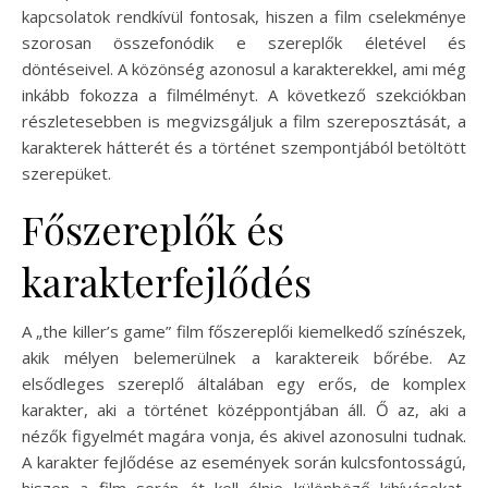
kapcsolatok rendkívül fontosak, hiszen a film cselekménye
szorosan összefonódik e szereplők életével és
döntéseivel. A közönség azonosul a karakterekkel, ami még
inkább fokozza a filmélményt. A következő szekciókban
részletesebben is megvizsgáljuk a film szereposztását, a
karakterek hátterét és a történet szempontjából betöltött
szerepüket.
Főszereplők és
karakterfejlődés
A „the killer’s game” film főszereplői kiemelkedő színészek,
akik mélyen belemerülnek a karaktereik bőrébe. Az
elsődleges szereplő általában egy erős, de komplex
karakter, aki a történet középpontjában áll. Ő az, aki a
nézők figyelmét magára vonja, és akivel azonosulni tudnak.
A karakter fejlődése az események során kulcsfontosságú,
hiszen a film során át kell élnie különböző kihívásokat,