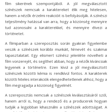
film sikerének szempontjából. A jól megválasztott
színészek nemcsak a karaktereket élik meg hitelesen,
hanem a nézők érzelmi reakcióit is befolyásolják. A színészi
teljesítmény hatással van arra, hogy a közönség mennyire
tud azonosulni a karakterekkel, és mennyire élvezi a
történetet.
A filmiparban a szereposztás során gyakran figyelembe
veszik a színészek korábbi munkáit, hírnevét és szakmai
tapasztalatait. Egy elismert színész jelenléte növelheti a
film vonzerejét, és segíthet abban, hogy a nézők kíváncsiak
legyenek a történetre. Ezen kívül a jól megválasztott
színészek közötti kémia is rendkívül fontos. A karakterek
közötti hiteles interakciók elengedhetetlenek ahhoz, hogy a
film megragadja a közönség figyelmét.
A szereposztás nemcsak a színészek kiválasztásáról szól,
hanem arról is, hogy a rendező és a producerek hogyan
tudják a legjobban kihasználni a színészek adottságait. A