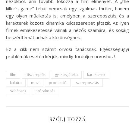
nézőkből, ami tovább fokozza a film élményét. A „the
killer’s game” tehát nemcsak egy izgalmas thriller, hanem
egy olyan műalkotás is, amelyben a szereposztás és a
karakterek közötti dinamika kulcsszerepet játszik. Az ilyen
filmek emlékezetessé válnak a nézők számára, és sokáig
beszédtémát adnak a közönségnek.
Ez a cikk nem számít orvosi tanácsnak. Egészségügyi
problémák esetén kérjük, mindig forduljon orvoshoz!
film
főszereplők
gyilkos játéka
karakterek
kultúra
mozi
produkció
szereposztás
színészek
szórakozás
SZÓLJ HOZZÁ