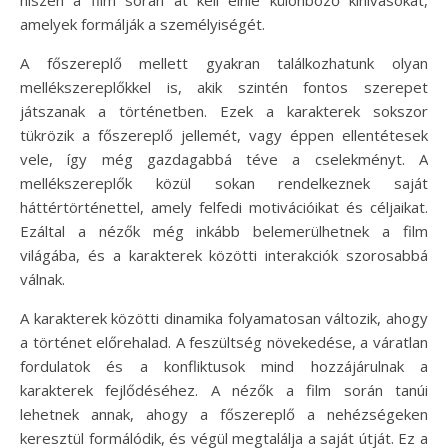
amelyek formálják a személyiségét.
A főszereplő mellett gyakran találkozhatunk olyan
mellékszereplőkkel is, akik szintén fontos szerepet
játszanak a történetben. Ezek a karakterek sokszor
tükrözik a főszereplő jellemét, vagy éppen ellentétesek
vele, így még gazdagabbá téve a cselekményt. A
mellékszereplők közül sokan rendelkeznek saját
háttértörténettel, amely felfedi motivációikat és céljaikat.
Ezáltal a nézők még inkább belemerülhetnek a film
világába, és a karakterek közötti interakciók szorosabbá
válnak.
A karakterek közötti dinamika folyamatosan változik, ahogy
a történet előrehalad. A feszültség növekedése, a váratlan
fordulatok és a konfliktusok mind hozzájárulnak a
karakterek fejlődéséhez. A nézők a film során tanúi
lehetnek annak, ahogy a főszereplő a nehézségeken
keresztül formálódik, és végül megtalálja a saját útját. Ez a