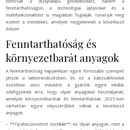
nemcsak a dizájnalapú gondolkodást, hanem a
fenntarthatóságot, a technológiai újításokat és a
multifunkcionalitást is magukban foglalják. Ismerjük meg
ezeket a trendeket, amelyek megjelennek a következő
évben!
Fenntarthatóság és
környezetbarát anyagok
A fenntarthatóság napjainkban egyre fontosabb szerepet
játszik a lakberendezésben, és ez a babzsákfotelek
esetében sincs másként. A gyártók egyre inkább
odafigyelnek arra, hogy olyan anyagokat használjanak,
amelyek környezetbarátak és fenntarthatóak. 2025-ben
várhatóan egyre népszerűbbé válnak a következő
anyagok:
– **Újrahasznosított textíliák**: Az olyan anyagok, mint a