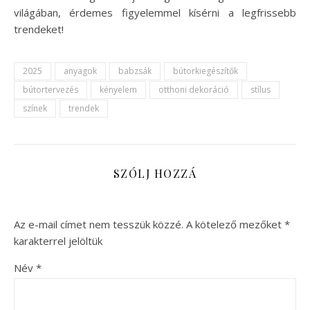
világában, érdemes figyelemmel kísérni a legfrissebb
trendeket!
2025
anyagok
babzsák
bútorkiegészítők
bútortervezés
kényelem
otthoni dekoráció
stílus
színek
trendek
SZÓLJ HOZZÁ
Az e-mail címet nem tesszük közzé.
A kötelező mezőket
*
karakterrel jelöltük
Név
*