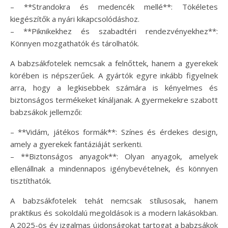
– **Strandokra és medencék mellé**: Tökéletes
kiegészítők a nyári kikapcsolódáshoz.
– **Piknikekhez és szabadtéri rendezvényekhez**:
Könnyen mozgathatók és tárolhatók.
A babzsákfotelek nemcsak a felnőttek, hanem a gyerekek
körében is népszerűek. A gyártók egyre inkább figyelnek
arra, hogy a legkisebbek számára is kényelmes és
biztonságos termékeket kínáljanak. A gyermekekre szabott
babzsákok jellemzői:
– **Vidám, játékos formák**: Színes és érdekes design,
amely a gyerekek fantáziáját serkenti.
– **Biztonságos anyagok**: Olyan anyagok, amelyek
ellenállnak a mindennapos igénybevételnek, és könnyen
tisztíthatók.
A babzsákfotelek tehát nemcsak stílusosak, hanem
praktikus és sokoldalú megoldások is a modern lakásokban.
A 2025-ös év izgalmas újdonságokat tartogat a babzsákok