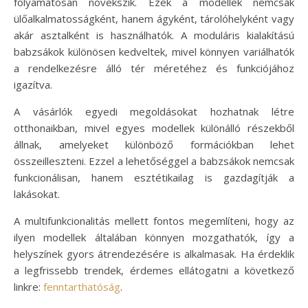
folyamatosan növekszik. Ezek a modellek nemcsak
ülőalkalmatosságként, hanem ágyként, tárolóhelyként vagy
akár asztalként is használhatók. A moduláris kialakítású
babzsákok különösen kedveltek, mivel könnyen variálhatók
a rendelkezésre álló tér méretéhez és funkciójához
igazítva.
A vásárlók egyedi megoldásokat hozhatnak létre
otthonaikban, mivel egyes modellek különálló részekből
állnak, amelyeket különböző formációkban lehet
összeilleszteni. Ezzel a lehetőséggel a babzsákok nemcsak
funkcionálisan, hanem esztétikailag is gazdagítják a
lakásokat.
A multifunkcionalitás mellett fontos megemlíteni, hogy az
ilyen modellek általában könnyen mozgathatók, így a
helyszínek gyors átrendezésére is alkalmasak. Ha érdeklik
a legfrissebb trendek, érdemes ellátogatni a következő
linkre:
fenntarthatóság
.