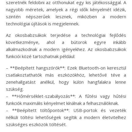
szeretnék feldobni az otthonukat egy kis játékossággal. A
nagyobb méretek, amelyek a régi idők kényelmét idézik,
szintén népszerűek lesznek, miközben a modern
technológiai újítások is megjelennek.
Az okosbabzsákok terjedése a technológiai fejlődés
következménye, ahol a bútorok egyre inkább
alkalmazkodnak a modern igényekhez. Az okosbabzsákok
funkciói közé tartozhatnak például:
– **Beépített hangszórók**: Ezek Bluetooth-on keresztül
csatlakoztathatók más eszközökhöz, lehetővé téve a
zenehallgatást anélkül, hogy külön hangfalakra lenne
szükség.
– **Hőmérséklet-szabályozás**: A fűtési vagy hűtési
funkciók maximális kényelmet kínálnak a felhasználóknak.
– **Beépített töltőpontok**: USB-portok és vezeték
nélküli töltési lehetőségek segítik a modern életvitelhez
szükséges eszközök töltését.