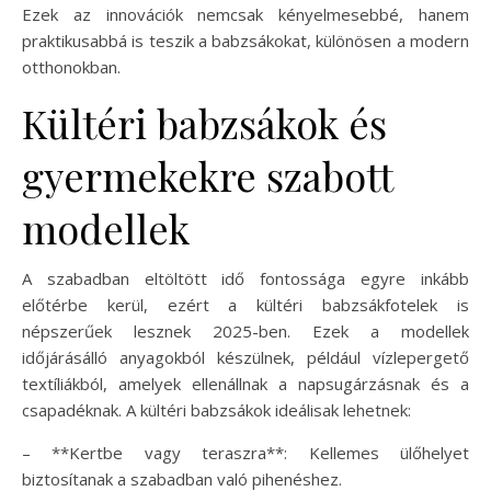
Ezek az innovációk nemcsak kényelmesebbé, hanem
praktikusabbá is teszik a babzsákokat, különösen a modern
otthonokban.
Kültéri babzsákok és
gyermekekre szabott
modellek
A szabadban eltöltött idő fontossága egyre inkább
előtérbe kerül, ezért a kültéri babzsákfotelek is
népszerűek lesznek 2025-ben. Ezek a modellek
időjárásálló anyagokból készülnek, például vízlepergető
textíliákból, amelyek ellenállnak a napsugárzásnak és a
csapadéknak. A kültéri babzsákok ideálisak lehetnek:
– **Kertbe vagy teraszra**: Kellemes ülőhelyet
biztosítanak a szabadban való pihenéshez.