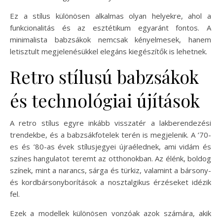
Ez a stílus különösen alkalmas olyan helyekre, ahol a
funkcionalitás és az esztétikum egyaránt fontos. A
minimalista babzsákok nemcsak kényelmesek, hanem
letisztult megjelenésükkel elegáns kiegészítők is lehetnek.
Retro stílusú babzsákok
és technológiai újítások
A retro stílus egyre inkább visszatér a lakberendezési
trendekbe, és a babzsákfotelek terén is megjelenik. A ’70-
es és ’80-as évek stílusjegyei újraélednek, ami vidám és
színes hangulatot teremt az otthonokban. Az élénk, boldog
színek, mint a narancs, sárga és türkiz, valamint a bársony-
és kordbársonyborítások a nosztalgikus érzéseket idézik
fel.
Ezek a modellek különösen vonzóak azok számára, akik