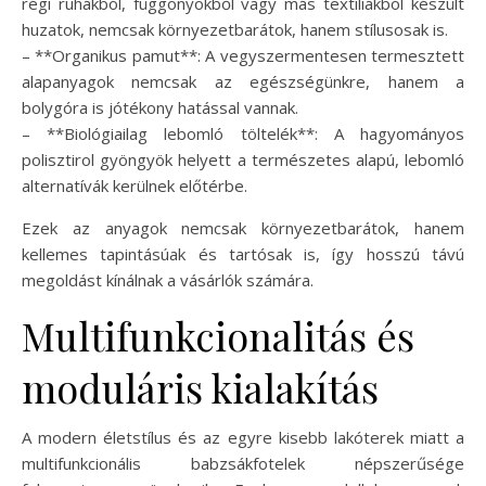
régi ruhákból, függönyökből vagy más textíliákból készült
huzatok, nemcsak környezetbarátok, hanem stílusosak is.
– **Organikus pamut**: A vegyszermentesen termesztett
alapanyagok nemcsak az egészségünkre, hanem a
bolygóra is jótékony hatással vannak.
– **Biológiailag lebomló töltelék**: A hagyományos
polisztirol gyöngyök helyett a természetes alapú, lebomló
alternatívák kerülnek előtérbe.
Ezek az anyagok nemcsak környezetbarátok, hanem
kellemes tapintásúak és tartósak is, így hosszú távú
megoldást kínálnak a vásárlók számára.
Multifunkcionalitás és
moduláris kialakítás
A modern életstílus és az egyre kisebb lakóterek miatt a
multifunkcionális babzsákfotelek népszerűsége