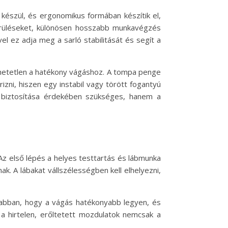
 készül, és ergonomikus formában készítik el,
 sérüléseket, különösen hosszabb munkavégzés
el ez adja meg a sarló stabilitását és segít a
dhetetlen a hatékony vágáshoz. A tompa penge
izni, hiszen egy instabil vagy törött fogantyú
m biztosítása érdekében szükséges, hanem a
Az első lépés a helyes testtartás és lábmunka
nak. A lábakat vállszélességben kell elhelyezni,
k abban, hogy a vágás hatékonyabb legyen, és
a hirtelen, erőltetett mozdulatok nemcsak a