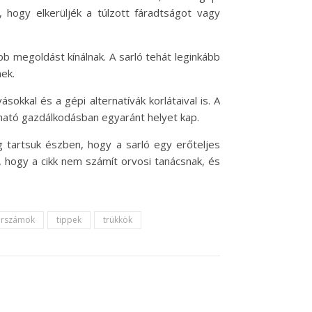
, hogy elkerüljék a túlzott fáradtságot vagy
 megoldást kínálnak. A sarló tehát leginkább
ek.
ásokkal és a gépi alternatívák korlátaival is. A
ató gazdálkodásban egyaránt helyet kap.
 tartsuk észben, hogy a sarló egy erőteljes
 hogy a cikk nem számít orvosi tanácsnak, és
erszámok
tippek
trükkök