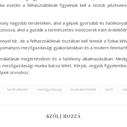
 esetén a felhasználóknak figyelniük kell a testük jelzéseire
kony nagyobb területeken, ahol a gépek gyorsabb és hatékonyabb
asznossá, ahol a gazdák a természetes módszerek iránt érdeklődn
el bír, de a felhasználóknak tisztában kell lenniük a fizikai kihív
agyományos mezőgazdasági gyakorlatokban és a modern fenntarth
sználatának megértésében és a hatékony alkalmazásában. Mindig
s mezőgazdasági munka kulcsa lehet. Kérjük, vegyük figyelembe,
ljunk orvoshoz.
kertészkedés
mezőgazdaság
munkatechnikák
sarló
sz
SZÓLJ HOZZÁ