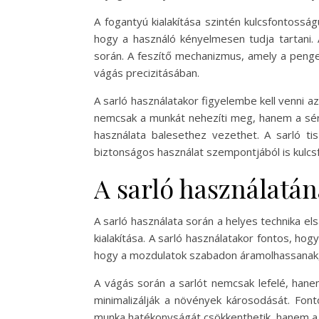
A fogantyú kialakítása szintén kulcsfontossá
hogy a használó kényelmesen tudja tartani. 
során. A feszítő mechanizmus, amely a penge é
vágás precizitásában.
A sarló használatakor figyelembe kell venni
nemcsak a munkát nehezíti meg, hanem a sérülé
használata balesethez vezethet. A sarló t
biztonságos használat szempontjából is kulcs
A sarló használatán
A sarló használata során a helyes technika e
kialakítása. A sarló használatakor fontos, hogy
hogy a mozdulatok szabadon áramolhassanak,
A vágás során a sarlót nemcsak lefelé, hane
minimalizálják a növények károsodását. Fon
munka hatékonyságát csökkenthetik, hanem a b