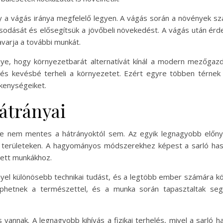
hogy a vágás iránya megfelelő legyen. A vágás során a növények szá
odását és elősegítsük a jövőbeli növekedést. A vágás után érde
avarja a további munkát.
nye, hogy környezetbarát alternatívát kínál a modern mezőgaz
és kevésbé terheli a környezetet. Ezért egyre többen térne
kenységeiket.
hátrányai
de nem mentes a hátrányoktól sem. Az egyik legnagyobb előnye
területeken. A hagyományos módszerekhez képest a sarló haszná
zett munkákhoz.
yel különösebb technikai tudást, és a legtöbb ember számára kö
éphetnek a természettel, és a munka során tapasztaltak seg
 vannak. A legnagyobb kihívás a fizikai terhelés, mivel a sarló h