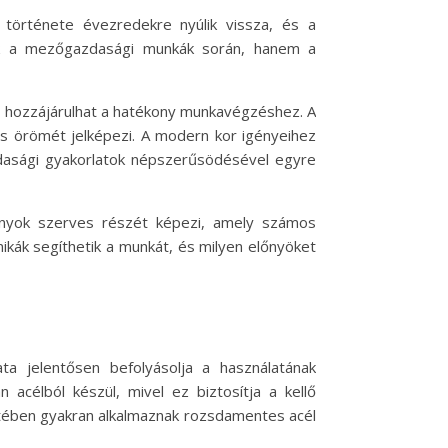
története évezredekre nyúlik vissza, és a
ak a mezőgazdasági munkák során, hanem a
at hozzájárulhat a hatékony munkavégzéshez. A
s örömét jelképezi. A modern kor igényeihez
zdasági gyakorlatok népszerűsödésével egyre
yok szerves részét képezi, amely számos
kák segíthetik a munkát, és milyen előnyöket
ta jelentősen befolyásolja a használatának
acélból készül, mivel ez biztosítja a kellő
tében gyakran alkalmaznak rozsdamentes acél