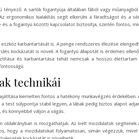
gú tényező. A sarlók fogantyúja általában fából vagy műanyagból
Az ergonomikus kialakítás segít elkerülni a fáradtságot és a
s a fogantyú közötti kapcsolatot biztosítja, szintén fontos, miv
 az eszköz karbantartását is. A penge rendszeres élezése elenge
s kockázatát is növeli. A fogantyú állapotát is érdemes ellenőr
isztítása és karbantartása tehát nemcsak a hosszú élettarta
fontosságú.
ak technikái
lsajátítása kiemelten fontos a hatékony munkavégzés érdekében. 
 a test súlypontja stabil legyen, a lábak pedig biztos alapot adja
 és könnyebbé váljon a vágás.
m oldalirányban is mozgathatjuk. Az ívelt mozdulatok segítene
tos, hogy a mozdulatokat folyamatosan, simán végezzük, mivel 
alesetek kockázatát is növelhetik.