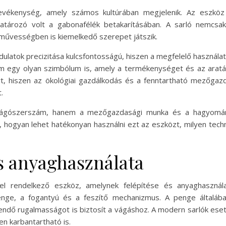
tevékenység, amely számos kultúrában megjelenik. Az eszköz 
tározó volt a gabonafélék betakarításában. A sarló nemcs
űvességben is kiemelkedő szerepet játszik.
zdulatok precizitása kulcsfontosságú, hiszen a megfelelő használ
em egy olyan szimbólum is, amely a termékenységet és az aratá
ert, hiszen az ökológiai gazdálkodás és a fenntartható mezőga
.
vágószerszám, hanem a mezőgazdasági munka és a hagyomán
hogyan lehet hatékonyan használni ezt az eszközt, milyen techni
és anyaghasználata
lel rendelkező eszköz, amelynek felépítése és anyaghasznála
nge, a fogantyú és a feszítő mechanizmus. A penge általában 
ndő rugalmasságot is biztosít a vágáshoz. A modern sarlók ese
n karbantartható is.