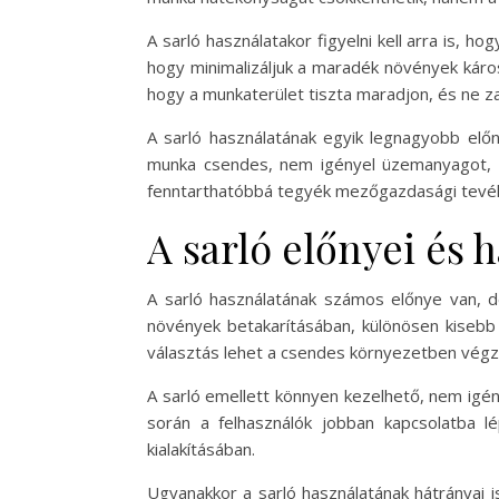
A sarló használatakor figyelni kell arra is, 
hogy minimalizáljuk a maradék növények káros
hogy a munkaterület tiszta maradjon, és ne z
A sarló használatának egyik legnagyobb elő
munka csendes, nem igényel üzemanyagot, 
fenntarthatóbbá tegyék mezőgazdasági tevé
A sarló előnyei és 
A sarló használatának számos előnye van, 
növények betakarításában, különösen kisebb 
választás lehet a csendes környezetben vég
A sarló emellett könnyen kezelhető, nem igén
során a felhasználók jobban kapcsolatba l
kialakításában.
Ugyanakkor a sarló használatának hátrányai is