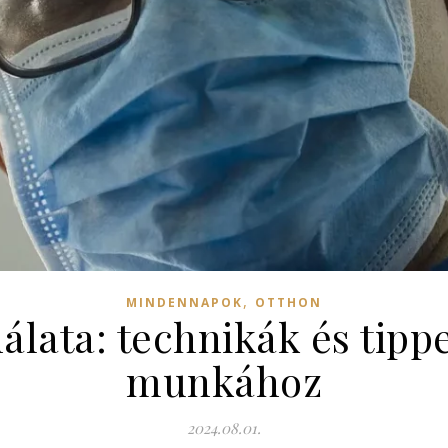
,
MINDENNAPOK
OTTHON
nálata: technikák és tipp
munkához
2024.08.01.