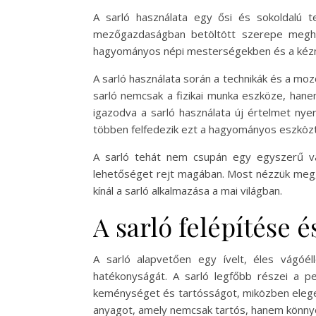
A sarló használata egy ősi és sokoldalú 
mezőgazdaságban betöltött szerepe megha
hagyományos népi mesterségekben és a kézm
A sarló használata során a technikák és a mo
sarló nemcsak a fizikai munka eszköze, han
igazodva a sarló használata új értelmet ny
többen felfedezik ezt a hagyományos eszközt
A sarló tehát nem csupán egy egyszerű 
lehetőséget rejt magában. Most nézzük meg, 
kínál a sarló alkalmazása a mai világban.
A sarló felépítése 
A sarló alapvetően egy ívelt, éles vágóél
hatékonyságát. A sarló legfőbb részei a pe
keménységet és tartósságot, miközben elege
anyagot, amely nemcsak tartós, hanem könnye