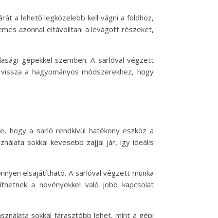
rát a lehető legközelebb kell vágni a földhöz,
mes azonnal eltávolítani a levágott részeket,
dasági gépekkel szemben. A sarlóval végzett
k vissza a hagyományos módszerekhez, hogy
, hogy a sarló rendkívül hatékony eszköz a
lata sokkal kevesebb zajjal jár, így ideális
nnyen elsajátítható. A sarlóval végzett munka
íthetnek a növényekkel való jobb kapcsolat
asználata sokkal fárasztóbb lehet, mint a gépi