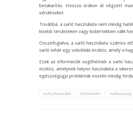
betakarítás. Hosszú órákon át végzett munka
sérüléseket.
Továbbá, a sarló használata nem mindig haté
kisebb területeken vagy kiskertekben válik h
Összefoglalva, a sarló használata számos előnny
sarló tehát egy sokoldalú eszköz, amely a h
Ezek az információk segíthetnek a sarló ha
eszköz, amelynek helyes használata a sikere
egészségügyi problémák esetén mindig fordu
eszközhasználat
földművelés
hatékonyság