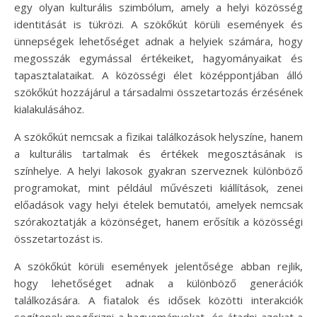
egy olyan kulturális szimbólum, amely a helyi közösség
identitását is tükrözi. A szökőkút körüli események és
ünnepségek lehetőséget adnak a helyiek számára, hogy
megosszák egymással értékeiket, hagyományaikat és
tapasztalataikat. A közösségi élet középpontjában álló
szökőkút hozzájárul a társadalmi összetartozás érzésének
kialakulásához.
A szökőkút nemcsak a fizikai találkozások helyszíne, hanem
a kulturális tartalmak és értékek megosztásának is
színhelye. A helyi lakosok gyakran szerveznek különböző
programokat, mint például művészeti kiállítások, zenei
előadások vagy helyi ételek bemutatói, amelyek nemcsak
szórakoztatják a közönséget, hanem erősítik a közösségi
összetartozást is.
A szökőkút körüli események jelentősége abban rejlik,
hogy lehetőséget adnak a különböző generációk
találkozására. A fiatalok és idősek közötti interakciók