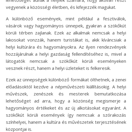
lehetőséget adnak a helyiek számára, hogy aktívan részt
vegyenek a közösségi életben, és kifejezzék magukat.
A különböző események, mint például a fesztiválok,
vásárok vagy hagyományos ünnepek, gyakran a szökőkút
körüli térben zajlanak. Ezek az alkalmak nemcsak a helyi
lakosokat vonzzák, hanem turistákat is, akik kíváncsiak a
helyi kultúrára és hagyományokra. Az ilyen rendezvények
hozzájárulnak a helyi gazdaság fellendítéséhez is, mivel a
látogatók nemcsak a szökőkút körüli eseményeken
vesznek részt, hanem a helyi üzleteket is felkeresik.
Ezek az ünnepségek különböző formákat ölthetnek, a zenei
előadásoktól kezdve a népművészeti kiállításokig. A helyi
művészek, zenészek és mesterek bemutatkozása
lehetőséget ad arra, hogy a közönség megismerje a
hagyományos értékeket és az új alkotásokat egyaránt. A
szökőkút körüli események így nemcsak a szórakozás
színhelyei, hanem a kultúra és művészetek terjesztésének
központjai is.