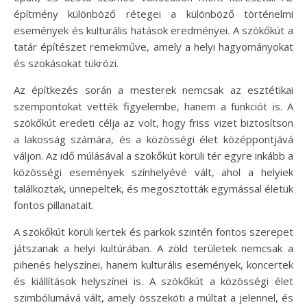
építmény különböző rétegei a különböző történelmi
események és kulturális hatások eredményei. A szökőkút a
tatár építészet remekműve, amely a helyi hagyományokat
és szokásokat tükrözi.
Az építkezés során a mesterek nemcsak az esztétikai
szempontokat vették figyelembe, hanem a funkciót is. A
szökőkút eredeti célja az volt, hogy friss vizet biztosítson
a lakosság számára, és a közösségi élet középpontjává
váljon. Az idő múlásával a szökőkút körüli tér egyre inkább a
közösségi események színhelyévé vált, ahol a helyiek
találkoztak, ünnepeltek, és megosztották egymással életük
fontos pillanatait.
A szökőkút körüli kertek és parkok szintén fontos szerepet
játszanak a helyi kultúrában. A zöld területek nemcsak a
pihenés helyszínei, hanem kulturális események, koncertek
és kiállítások helyszínei is. A szökőkút a közösségi élet
szimbólumává vált, amely összeköti a múltat a jelennel, és