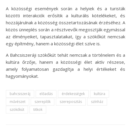
A közösségi események során a helyiek és a turisták
közötti interakciók erősítik a kulturális kötelékeket, és
hozzájárulnak a közösség összetartozásának érzéséhez. A
közös ünneplés során a résztvevők megosztják egymással
az élményeiket, tapasztalataikat, így a szökőkút nemcsak
egy építmény, hanem a közösségi élet szíve is.
A Bahcsiszeráji szökőkút tehát nemcsak a történelem és a
kultúra őrzője, hanem a közösségi élet aktív részese,
amely folyamatosan gazdagítja a helyi értékeket és
hagyományokat.
bahcsiszeráj
előadás
érdekességek
kultúra
művészet
szereplők
szereposztás
színház
szökőkút
titkok