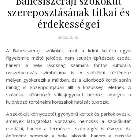
Bahcsiszeráji szökőkút
szereposztásának titkai és
érdekességei
2024.12.09.
A Bahcsiszeráji szökőkút, mint a krími kultúra egyik
figyelemre méltó jelképe, nem csupán építészeti csoda,
hanem a helyi lakosság számára fontos kulturális
összetartozás szimbóluma is. A szökőkút története
mélyen gyökerezik a múltban, és a különböző korok során
mindig is középpontjában állt a közösségi életnek. A
szökőkút különböző stílusjegyeket hordoz, amelyek a
különböző történelmi korszakok hatását tükrözik.
A szökőkút környezetét gyönyörű kertek és parkok övezik,
amelyek látogatókat vonzanak, nemcsak a szökőkutat
csodálni, hanem a természet szépségét is élvezni. Az
építmény nemcsak a helyi lakosok, hanem a turisták