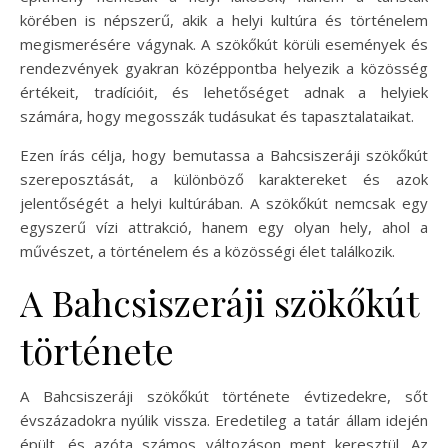
körében is népszerű, akik a helyi kultúra és történelem
megismerésére vágynak. A szökőkút körüli események és
rendezvények gyakran középpontba helyezik a közösség
értékeit, tradícióit, és lehetőséget adnak a helyiek
számára, hogy megosszák tudásukat és tapasztalataikat.
Ezen írás célja, hogy bemutassa a Bahcsiszeráji szökőkút
szereposztását, a különböző karaktereket és azok
jelentőségét a helyi kultúrában. A szökőkút nemcsak egy
egyszerű vízi attrakció, hanem egy olyan hely, ahol a
művészet, a történelem és a közösségi élet találkozik.
A Bahcsiszeráji szökőkút
története
A Bahcsiszeráji szökőkút története évtizedekre, sőt
évszázadokra nyúlik vissza. Eredetileg a tatár állam idején
épült, és azóta számos változáson ment keresztül. Az