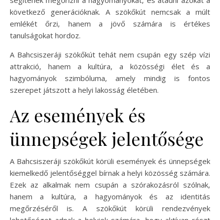
segítenek megőrizni a hagyományokat, és átadni azokat a
következő generációknak. A szökőkút nemcsak a múlt
emlékét őrzi, hanem a jövő számára is értékes
tanulságokat hordoz.
A Bahcsiszeráji szökőkút tehát nem csupán egy szép vízi
attrakció, hanem a kultúra, a közösségi élet és a
hagyományok szimbóluma, amely mindig is fontos
szerepet játszott a helyi lakosság életében.
Az események és
ünnepségek jelentősége
A Bahcsiszeráji szökőkút körüli események és ünnepségek
kiemelkedő jelentőséggel bírnak a helyi közösség számára.
Ezek az alkalmak nem csupán a szórakozásról szólnak,
hanem a kultúra, a hagyományok és az identitás
megőrzéséről is. A szökőkút körüli rendezvények