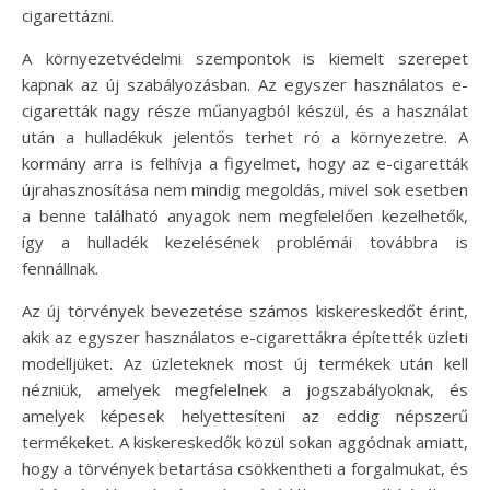
cigarettázni.
A környezetvédelmi szempontok is kiemelt szerepet
kapnak az új szabályozásban. Az egyszer használatos e-
cigaretták nagy része műanyagból készül, és a használat
után a hulladékuk jelentős terhet ró a környezetre. A
kormány arra is felhívja a figyelmet, hogy az e-cigaretták
újrahasznosítása nem mindig megoldás, mivel sok esetben
a benne található anyagok nem megfelelően kezelhetők,
így a hulladék kezelésének problémái továbbra is
fennállnak.
Az új törvények bevezetése számos kiskereskedőt érint,
akik az egyszer használatos e-cigarettákra építették üzleti
modelljüket. Az üzleteknek most új termékek után kell
nézniük, amelyek megfelelnek a jogszabályoknak, és
amelyek képesek helyettesíteni az eddig népszerű
termékeket. A kiskereskedők közül sokan aggódnak amiatt,
hogy a törvények betartása csökkentheti a forgalmukat, és