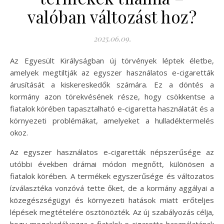
valóban változást hoz?
2025.06.09.
Az Egyesült Királyságban új törvények léptek életbe,
amelyek megtiltják az egyszer használatos e-cigaretták
árusítását a kiskereskedők számára. Ez a döntés a
kormány azon törekvésének része, hogy csökkentse a
fiatalok körében tapasztalható e-cigaretta használatát és a
környezeti problémákat, amelyeket a hulladéktermelés
okoz.
Az egyszer használatos e-cigaretták népszerűsége az
utóbbi években drámai módon megnőtt, különösen a
fiatalok körében. A termékek egyszerűsége és változatos
ízválasztéka vonzóvá tette őket, de a kormány aggályai a
közegészségügyi és környezeti hatások miatt erőteljes
lépések megtételére ösztönözték. Az új szabályozás célja,
hogy megakadályozza a fiatalok e-cigaretta használatának