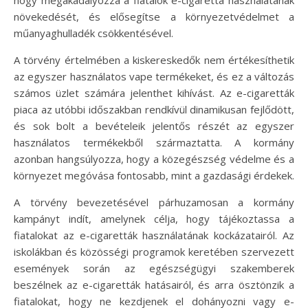
növekedését, és elősegítse a környezetvédelmet a
műanyaghulladék csökkentésével.
A törvény értelmében a kiskereskedők nem értékesíthetik
az egyszer használatos vape termékeket, és ez a változás
számos üzlet számára jelenthet kihívást. Az e-cigaretták
piaca az utóbbi időszakban rendkívül dinamikusan fejlődött,
és sok bolt a bevételeik jelentős részét az egyszer
használatos termékekből származtatta. A kormány
azonban hangsúlyozza, hogy a közegészség védelme és a
környezet megóvása fontosabb, mint a gazdasági érdekek.
A törvény bevezetésével párhuzamosan a kormány
kampányt indít, amelynek célja, hogy tájékoztassa a
fiatalokat az e-cigaretták használatának kockázatairól. Az
iskolákban és közösségi programok keretében szervezett
események során az egészségügyi szakemberek
beszélnek az e-cigaretták hatásairól, és arra ösztönzik a
fiatalokat, hogy ne kezdjenek el dohányozni vagy e-