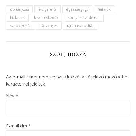
dohányzás
e-cigaretta
egészségügy
fiatalok
hulladék
kiskereskedők
környezetvédelem
szabályozás
törvények
újrahasznosítás
SZÓLJ HOZZÁ
Az e-mail címet nem tesszük közzé.
A kötelező mezőket
*
karakterrel jelöltük
Név
*
E-mail cím
*