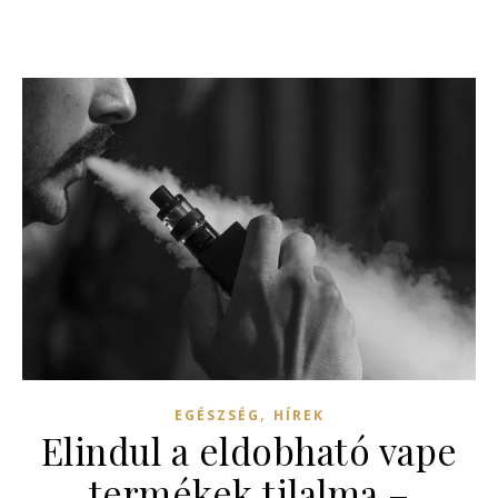
,
EGÉSZSÉG
HÍREK
Elindul a eldobható vape
termékek tilalma –