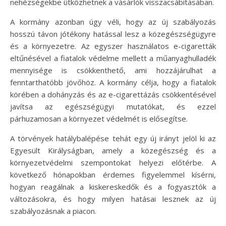
nehézségekbe ütközhetnek a vásárlók visszacsábításában.
A kormány azonban úgy véli, hogy az új szabályozás
hosszú távon jótékony hatással lesz a közegészségügyre
és a környezetre. Az egyszer használatos e-cigaretták
eltűnésével a fiatalok védelme mellett a műanyaghulladék
mennyisége is csökkenthető, ami hozzájárulhat a
fenntarthatóbb jövőhöz. A kormány célja, hogy a fiatalok
körében a dohányzás és az e-cigarettázás csökkentésével
javítsa az egészségügyi mutatókat, és ezzel
párhuzamosan a környezet védelmét is elősegítse.
A törvények hatálybalépése tehát egy új irányt jelöl ki az
Egyesült Királyságban, amely a közegészség és a
környezetvédelmi szempontokat helyezi előtérbe. A
következő hónapokban érdemes figyelemmel kísérni,
hogyan reagálnak a kiskereskedők és a fogyasztók a
változásokra, és hogy milyen hatásai lesznek az új
szabályozásnak a piacon.