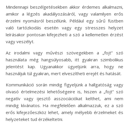
Mindennapi beszélgetésekben akkor érdemes alkalmazni,
amikor a légzés akadályozásáról, vagy valamilyen erős
érzelmi nyomásról beszélünk. Például egy sűrű füstben
való tartózkodás esetén vagy egy stresszes helyzet
leírásakor pontosan kifejezheti a szó a kellemetlen érzést
vagy veszélyt.
Az irodalmi vagy művészi szövegekben a „fojt” szó
használata még hangsúlyosabb, itt gyakran szimbolikus
jelentést kap. Ugyanakkor ügyeljünk arra, hogy ne
használjuk túl gyakran, mert elveszítheti erejét és hatását.
Kommunikáció során mindig figyeljünk a hallgatóság vagy
olvasó értelmezési lehetőségeire is, hiszen a „fojt” szó
negatív vagy ijesztő asszociációkat kelthet, ami nem
mindig kívánatos. Ha megfelelően alkalmazzuk, ez a szó
erős kifejezőeszköz lehet, amely mélyebb érzelmeket és
helyzeteket tud érzékeltetni.