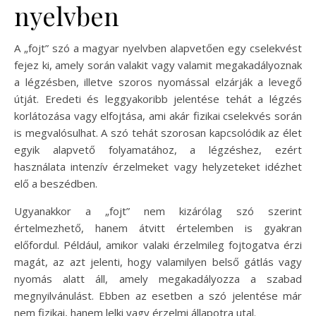
nyelvben
A „fojt” szó a magyar nyelvben alapvetően egy cselekvést
fejez ki, amely során valakit vagy valamit megakadályoznak
a légzésben, illetve szoros nyomással elzárják a levegő
útját. Eredeti és leggyakoribb jelentése tehát a légzés
korlátozása vagy elfojtása, ami akár fizikai cselekvés során
is megvalósulhat. A szó tehát szorosan kapcsolódik az élet
egyik alapvető folyamatához, a légzéshez, ezért
használata intenzív érzelmeket vagy helyzeteket idézhet
elő a beszédben.
Ugyanakkor a „fojt” nem kizárólag szó szerint
értelmezhető, hanem átvitt értelemben is gyakran
előfordul. Például, amikor valaki érzelmileg fojtogatva érzi
magát, az azt jelenti, hogy valamilyen belső gátlás vagy
nyomás alatt áll, amely megakadályozza a szabad
megnyilvánulást. Ebben az esetben a szó jelentése már
nem fizikai, hanem lelki vagy érzelmi állapotra utal.