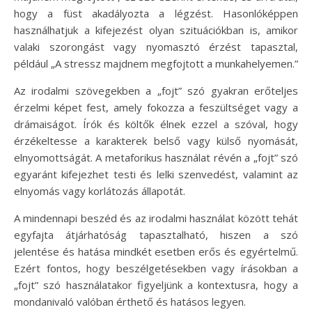
hogy a füst akadályozta a légzést. Hasonlóképpen
használhatjuk a kifejezést olyan szituációkban is, amikor
valaki szorongást vagy nyomasztó érzést tapasztal,
például „A stressz majdnem megfojtott a munkahelyemen.”
Az irodalmi szövegekben a „fojt” szó gyakran erőteljes
érzelmi képet fest, amely fokozza a feszültséget vagy a
drámaiságot. Írók és költők élnek ezzel a szóval, hogy
érzékeltesse a karakterek belső vagy külső nyomását,
elnyomottságát. A metaforikus használat révén a „fojt” szó
egyaránt kifejezhet testi és lelki szenvedést, valamint az
elnyomás vagy korlátozás állapotát.
A mindennapi beszéd és az irodalmi használat között tehát
egyfajta átjárhatóság tapasztalható, hiszen a szó
jelentése és hatása mindkét esetben erős és egyértelmű.
Ezért fontos, hogy beszélgetésekben vagy írásokban a
„fojt” szó használatakor figyeljünk a kontextusra, hogy a
mondanivaló valóban érthető és hatásos legyen.