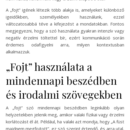
A „fojt” igének létezik több alakja is, amelyeket különböző
igeidőkben, személyekben használunk, ezzel
változatosabbá téve a kifejezést a mondatokban. Fontos
megjegyezni, hogy a szó használata gyakran intenzív vagy
negatív érzelmi töltettel bír, ezért kommunikáció során
érdemes odafigyelni arra, milyen kontextusban
alkalmazzuk.
„Fojt” használata a
mindennapi beszédben
és irodalmi szövegekben
A „fojt” szó mindennapi beszédben leginkább olyan
helyzetekben jelenik meg, amikor valaki fizikai vagy érzelmi
korlátozást él át. Például, ha valaki azt mondja, hogy „A füst
majdnem megfojtott”, ez szó szerint értendő, és arra utal,