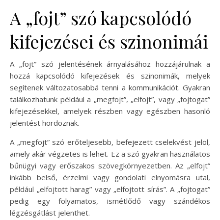
A „fojt” szó kapcsolódó
kifejezései és szinonimái
A „fojt” szó jelentésének árnyalásához hozzájárulnak a
hozzá kapcsolódó kifejezések és szinonimák, melyek
segítenek változatosabbá tenni a kommunikációt. Gyakran
találkozhatunk például a „megfojt”, „elfojt”, vagy „fojtogat”
kifejezésekkel, amelyek részben vagy egészben hasonló
jelentést hordoznak.
A „megfojt” szó erőteljesebb, befejezett cselekvést jelöl,
amely akár végzetes is lehet. Ez a szó gyakran használatos
bűnügyi vagy erőszakos szövegkörnyezetben. Az „elfojt”
inkább belső, érzelmi vagy gondolati elnyomásra utal,
például „elfojtott harag” vagy „elfojtott sírás”. A „fojtogat”
pedig egy folyamatos, ismétlődő vagy szándékos
légzésgátlást jelenthet.