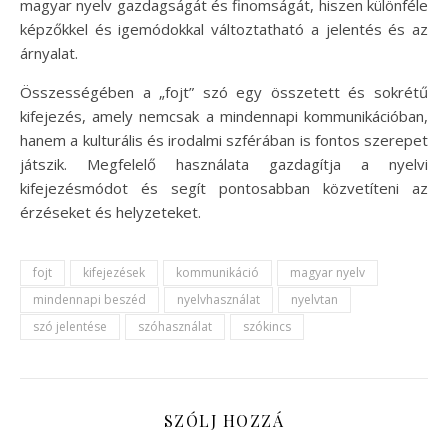
magyar nyelv gazdagságát és finomságát, hiszen különféle
képzőkkel és igemódokkal változtatható a jelentés és az
árnyalat.
Összességében a „fojt” szó egy összetett és sokrétű
kifejezés, amely nemcsak a mindennapi kommunikációban,
hanem a kulturális és irodalmi szférában is fontos szerepet
játszik. Megfelelő használata gazdagítja a nyelvi
kifejezésmódot és segít pontosabban közvetíteni az
érzéseket és helyzeteket.
fojt
kifejezések
kommunikáció
magyar nyelv
mindennapi beszéd
nyelvhasználat
nyelvtan
szó jelentése
szóhasználat
szókincs
SZÓLJ HOZZÁ