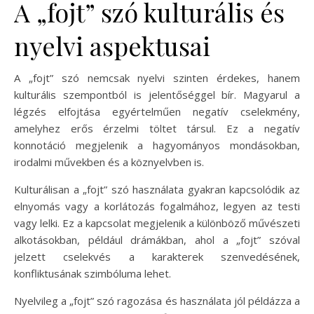
A „fojt” szó kulturális és
nyelvi aspektusai
A „fojt” szó nemcsak nyelvi szinten érdekes, hanem
kulturális szempontból is jelentőséggel bír. Magyarul a
légzés elfojtása egyértelműen negatív cselekmény,
amelyhez erős érzelmi töltet társul. Ez a negatív
konnotáció megjelenik a hagyományos mondásokban,
irodalmi művekben és a köznyelvben is.
Kulturálisan a „fojt” szó használata gyakran kapcsolódik az
elnyomás vagy a korlátozás fogalmához, legyen az testi
vagy lelki. Ez a kapcsolat megjelenik a különböző művészeti
alkotásokban, például drámákban, ahol a „fojt” szóval
jelzett cselekvés a karakterek szenvedésének,
konfliktusának szimbóluma lehet.
Nyelvileg a „fojt” szó ragozása és használata jól példázza a