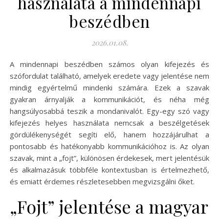
használata a mindennapi
beszédben
2026.01.08.
A mindennapi beszédben számos olyan kifejezés és
szófordulat található, amelyek eredete vagy jelentése nem
mindig egyértelmű mindenki számára. Ezek a szavak
gyakran árnyalják a kommunikációt, és néha még
hangsúlyosabbá teszik a mondanivalót. Egy-egy szó vagy
kifejezés helyes használata nemcsak a beszélgetések
gördülékenységét segíti elő, hanem hozzájárulhat a
pontosabb és hatékonyabb kommunikációhoz is. Az olyan
szavak, mint a „fojt”, különösen érdekesek, mert jelentésük
és alkalmazásuk többféle kontextusban is értelmezhető,
és emiatt érdemes részletesebben megvizsgálni őket.
„Fojt” jelentése a magyar