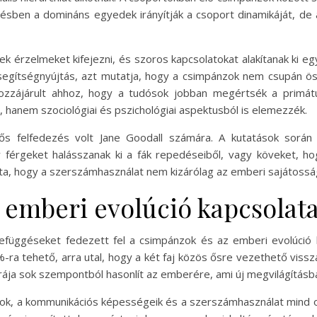
építésben a domináns egyedek irányítják a csoport dinamikáját, 
 érzelmeket kifejezni, és szoros kapcsolatokat alakítanak ki egy
a segítségnyújtás, azt mutatja, hogy a csimpánzok nem csupán ö
hozzájárult ahhoz, hogy a tudósok jobban megértsék a primátu
 hanem szociológiai és pszichológiai aspektusból is elemezzék.
tős felfedezés volt Jane Goodall számára. A kutatások során
 férgeket halásszanak ki a fák repedéseiből, vagy köveket, hogy
a, hogy a szerszámhasználat nem kizárólag az emberi sajátosság, 
 emberi evolúció kapcsolat
efüggéseket fedezett fel a csimpánzok és az emberi evolúció 
-ra tehető, arra utal, hogy a két faj közös ősre vezethető vissza
rája sok szempontból hasonlít az emberére, ami új megvilágításb
tok, a kommunikációs képességeik és a szerszámhasználat mind o