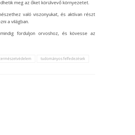
dhetik meg az őket körülvevő környezetet.
észethez való viszonyukat, és aktívan részt
ni a világban.
 mindig forduljon orvoshoz, és kövesse az
természetvédelem
tudományos felfedezések