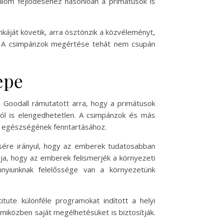
dalom fejlődéséhez hasonlóan a primátusok is
nkáját követik, arra ösztönzik a közvéleményt,
ra. A csimpánzok megértése tehát nem csupán
epe
 Goodall rámutatott arra, hogy a primátusok
l is elengedhetetlen. A csimpánzok és más
k egészségének fenntartásához.
sére irányul, hogy az emberek tudatosabban
ja, hogy az emberek felismerjék a környezeti
nyiunknak felelőssége van a környezetünk
tute különféle programokat indított a helyi
iközben saját megélhetésüket is biztosítják.