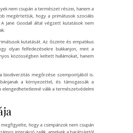
lények nem csupán a természet részei, hanem a
ább megértettük, hogy a primátusok szociális
 A Jane Goodall által végzett kutatások nem
ak.
rimátusok kutatását. Az őszinte és empatikus
gy olyan felfedezésekre bukkanjon, mint a
ányos közösségben keltett hullámokat, hanem
 biodiverzitás megőrzése szempontjából is.
 bánjanak a környezettel, és támogassák a
bb elengedhetetlenné válik a természetvédelmi
ája
rán megfigyelte, hogy a csimpánzok nem csupán
zámos interakció zajlik, amelyek a barátságtól