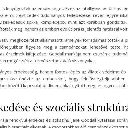
 is lenyűgözték az emberiséget. Ezek az intelligens és társas 
. Az elmúlt évtizedek tudományos felfedezései révén egyre ink
viselkedésük sokkal komplexebb, mint azt korábban gondoltuk.
ították meg, hanem az emberi evolúcióra is jelentős hatással volt
tív megközelítést alkalmazott, amelyek forradalmasították a p
őhelyükben figyelte meg a csimpánzokat, lehetővé tette, ho
 az érzelmek kifejezése. Goodall munkája nem csupán a tudom
bban megértsék a természethez való viszonyukat.
yos érdekesség, hanem fontos lépés az állatok védelme és a
 arra ösztönözte az embereket, hogy felelősségteljesebben
mber közötti kapcsolat új dimenziókat nyitott meg, és egyre inká
edése és szociális struktúr
úrája rendkívül érdekes és sokszínű. Jane Goodall kutatásai so
is hierarchiát alkotnak. A csoportokban élő csimpánzok között s