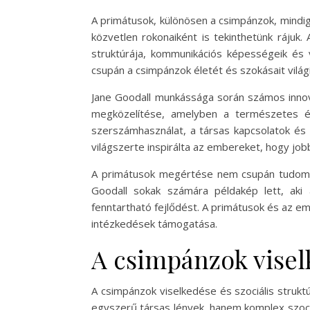
A primátusok, különösen a csimpánzok, mindig
közvetlen rokonaiként is tekinthetünk rájuk
struktúrája, kommunikációs képességeik és 
csupán a csimpánzok életét és szokásait világ
Jane Goodall munkássága során számos innova
megközelítése, amelyben a természetes él
szerszámhasználat, a társas kapcsolatok és
világszerte inspirálta az embereket, hogy jo
A primátusok megértése nem csupán tudomán
Goodall sokak számára példakép lett, aki
fenntartható fejlődést. A primátusok és az e
intézkedések támogatása.
A csimpánzok viselk
A csimpánzok viselkedése és szociális strukt
egyszerű társas lények, hanem komplex szociál