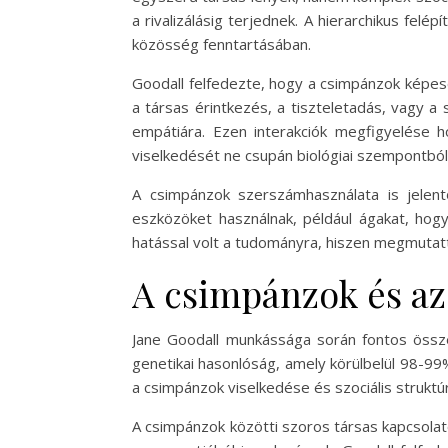
a rivalizálásig terjednek. A hierarchikus fel
közösség fenntartásában.
Goodall felfedezte, hogy a csimpánzok képesek
a társas érintkezés, a tiszteletadás, vagy 
empátiára. Ezen interakciók megfigyelése 
viselkedését ne csupán biológiai szempontból,
A csimpánzok szerszámhasználata is jelen
eszközöket használnak, például ágakat, hogy
hatással volt a tudományra, hiszen megmutatt
A csimpánzok és az
Jane Goodall munkássága során fontos össz
genetikai hasonlóság, amely körülbelül 98-99%
a csimpánzok viselkedése és szociális struktú
A csimpánzok közötti szoros társas kapcsola