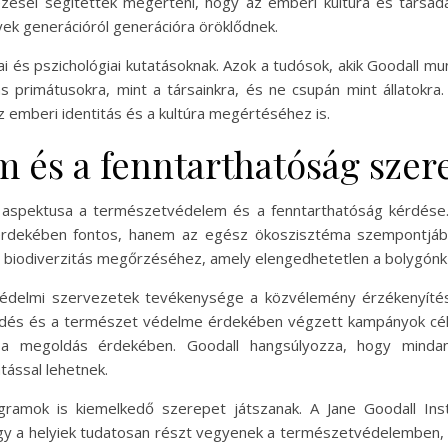
ezései segítettek megérteni, hogy az emberi kultúra és társa
lyek generációról generációra öröklődnek.
iai és pszichológiai kutatásoknak. Azok a tudósok, akik Goodall mu
 primátusokra, mint a társainkra, és ne csupán mint állatok
emberi identitás és a kultúra megértéséhez is.
 és a fenntarthatóság szer
 aspektusa a természetvédelem és a fenntarthatóság kérdése.
dekében fontos, hanem az egész ökoszisztéma szempontjábó
a biodiverzitás megőrzéséhez, amely elengedhetetlen a bolygón
védelmi szervezetek tevékenysége a közvélemény érzékenyíté
lődés és a természet védelme érdekében végzett kampányok cél
 a megoldás érdekében. Goodall hangsúlyozza, hogy mindan
tással lehetnek.
ramok is kiemelkedő szerepet játszanak. A Jane Goodall Insti
y a helyiek tudatosan részt vegyenek a természetvédelemben, m