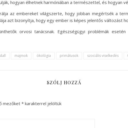
ják, hogyan élhetnek harmóniában a természettel, és hogyan vé
rálja az embereket világszerte, hogy jobban megértsék a term
a azt bizonyítja, hogy egy ember is képes jelentős változást hoz
inthetők orvosi tanácsnak. Egészségügyi problémák esetén
dall
majmok
ökológia
primátusok
szociális viselkedés
SZÓLJ HOZZÁ
ző mezőket
*
karakterrel jelöltük