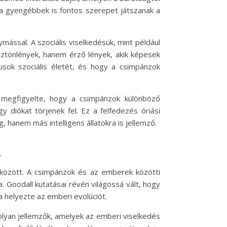
de a gyengébbek is fontos szerepet játszanak a
mással. A szociális viselkedésük, mint például
sztönlények, hanem érző lények, akik képesek
sok szociális életét, és hogy a csimpánzok
 megfigyelte, hogy a csimpánzok különböző
 diókat törjenek fel. Ez a felfedezés óriási
hanem más intelligens állatokra is jellemző.
a
között. A csimpánzok és az emberek közötti
. Goodall kutatásai révén világossá vált, hogy
a helyezte az emberi evolúciót.
lyan jellemzők, amelyek az emberi viselkedés