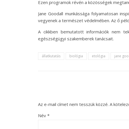
Ezen programok révén a közösségek megtanul
Jane Goodall munkássága folyamatosan inspi
vegyenek a természet védelmében. Az ő példáj
A cikkben bemutatott információk nem tek
egészségügyi szakemberek tanácsait.
állatkutatás
biológia
etológia
jane goo
Az e-mail címet nem tesszük közzé.
A kötele
Név
*