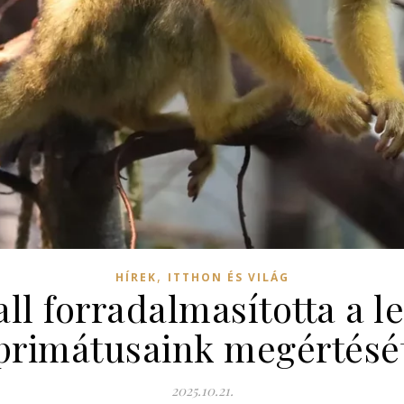
,
HÍREK
ITTHON ÉS VILÁG
ll forradalmasította a l
primátusaink megértésé
2025.10.21.