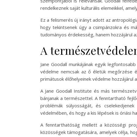
szempontjából is relevánsak. Goodall felfed
rendelkeznek saját kulturális elemeikkel, ame
Ez a felismerés új irányt adott az antropológ
hogy tekintsenek úgy a csimpánzokra és más
tudományos érdekesség, hanem hozzájárul az 
A természetvédelem
Jane Goodall munkájának egyik legfontosabb
védelme nemcsak az ő életük megőrzése ér
primátusok élőhelyeinek védelme hozzájárul 
A Jane Goodall Institute és más természet
bánjanak a természettel. A fenntartható fej
problémák súlyosságát, és cselekedjenek
védelmében, és hogy a kis lépések is óriási ha
A fenntarthatóság mellett a közösségi prog
közösségek támogatására, amelyek célja, hog