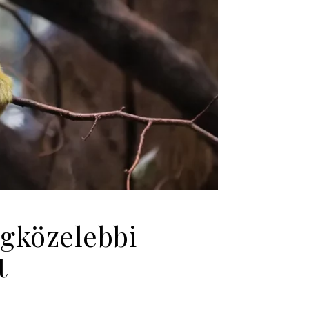
egközelebbi
t