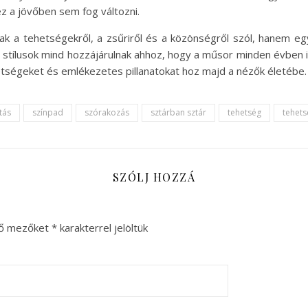
ez a jövőben sem fog változni.
 a tehetségekről, a zsűriről és a közönségről szól, hanem egy
i stílusok mind hozzájárulnak ahhoz, hogy a műsor minden évben 
etségeket és emlékezetes pillanatokat hoz majd a nézők életébe.
tás
színpad
szórakozás
sztárban sztár
tehetség
tehets
SZÓLJ HOZZÁ
ző mezőket
*
karakterrel jelöltük