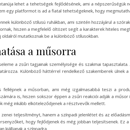
tanúja lehet a tehetségek fejlődésének, ami a népszerűségük n
em egy platformot is ad a fiatal tehetségeknek, hogy megmutatha
nek különböző stílusú ruhákban, ami szintén hozzájárul a szóra
ornak, hiszen a megfelelő öltözet segít a karakterek hiteles meg
 oldalról mutatkoznak be a különböző stílusokban.
hatása a műsorra
cseleme a zsűri tagjainak személyisége és szakmai tapasztalata.
atározza. Különböző háttérrel rendelkező szakemberek ülnek a
is fellépnek a műsorban, ami még izgalmasabbá teszi a prod
mára is, hiszen sokszor éppen a zsűri reakciói adják a műsor i
ők még inkább elköteleződjenek a résztvevők mellett.
 zenei teljesítményt, hanem a színpadi jelenlétet és az előadás
ersenyzőket, hogy fejlődjenek és még jobban teljesítsenek. Ez a p
 kiálljanak a színpadra.