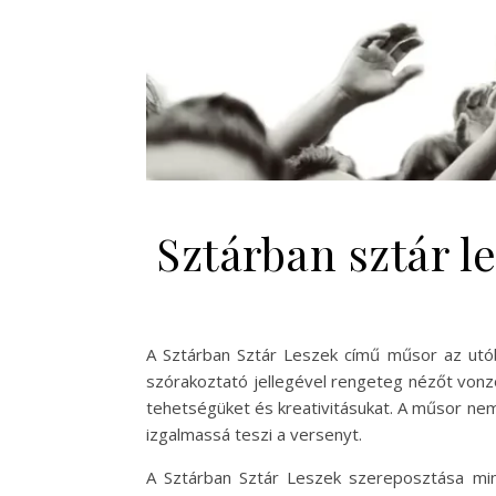
Sztárban sztár l
A Sztárban Sztár Leszek című műsor az utó
szórakoztató jellegével rengeteg nézőt vonzo
tehetségüket és kreativitásukat. A műsor nem
izgalmassá teszi a versenyt.
A Sztárban Sztár Leszek szereposztása mind