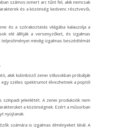
ban számos ismert arc tűnt fel, akik nemcsak
 karakterek és a közönség kedvenc résztvevői,
e és a szórakoztatás világába kalauzolja a
k elé állítják a versenyzőket, és izgalmas
k teljesítményei mindig izgalmas beszédtémát
n
, akik különböző zenei stílusokban próbálják
k egy széles spektrumot élvezhetnek a poptól
színpadi jelenlétét. A zenei produkciók nem
 karakterüket a közönségnek. Ezért a műsorban
t nyújtanak.
zők számára is izgalmas élményeket kínál. A