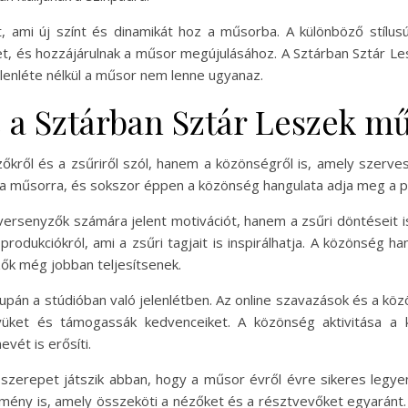
t, ami új színt és dinamikát hoz a műsorba. A különböző stílu
zőket, és hozzájárulnak a műsor megújulásához. A Sztárban Sztár 
jelenléte nélkül a műsor nem lenne ugyanaz.
 a Sztárban Sztár Leszek m
kről és a zsűriről szól, hanem a közönségről is, amely szerve
 a műsorra, és sokszor éppen a közönség hangulata adja meg a pr
rsenyzők számára jelent motivációt, hanem a zsűri döntéseit is 
 produkciókról, ami a zsűri tagjait is inspirálhatja. A közönség 
zők még jobban teljesítsenek.
pán a stúdióban való jelenlétben. Az online szavazások és a köz
yüket és támogassák kedvenceiket. A közönség aktivitása 
vét is erősíti.
szerepet játszik abban, hogy a műsor évről évre sikeres legy
mény is, amely összeköti a nézőket és a résztvevőket egyaránt