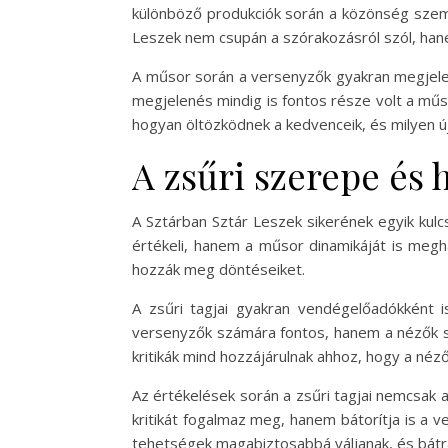
különböző produkciók során a közönség szem
Leszek nem csupán a szórakozásról szól, han
A műsor során a versenyzők gyakran megjelen
megjelenés mindig is fontos része volt a műs
hogyan öltözködnek a kedvenceik, és milyen új
A zsűri szerepe és 
A Sztárban Sztár Leszek sikerének egyik kul
értékeli, hanem a műsor dinamikáját is megh
hozzák meg döntéseiket.
A zsűri tagjai gyakran vendégelőadókként 
versenyzők számára fontos, hanem a nézők szá
kritikák mind hozzájárulnak ahhoz, hogy a néz
Az értékelések során a zsűri tagjai nemcsak a
kritikát fogalmaz meg, hanem bátorítja is a v
tehetségek magabiztosabbá váljanak, és bátran