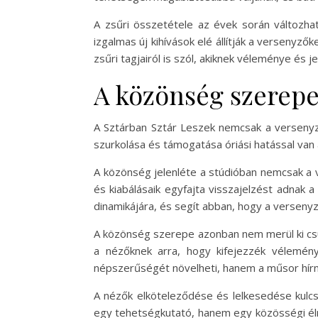
A zsűri összetétele az évek során változha
izgalmas új kihívások elé állítják a verseny
zsűri tagjairól is szól, akiknek véleménye és 
A közönség szerepe
A Sztárban Sztár Leszek nemcsak a versenyző
szurkolása és támogatása óriási hatással van
A közönség jelenléte a stúdióban nemcsak a ve
és kiabálásaik egyfajta visszajelzést adnak a
dinamikájára, és segít abban, hogy a verseny
A közönség szerepe azonban nem merül ki csu
a nézőknek arra, hogy kifejezzék vélemén
népszerűségét növelheti, hanem a műsor hírne
A nézők elköteleződése és lelkesedése kulcs
egy tehetségkutató, hanem egy közösségi él