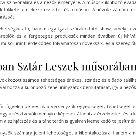
ow színvonalára és a nézők élményére. A műsor különböző évadai
enlétükkel is emlékezetessé tették a műsort. A nézők számára a
arázsát.
hetségkutató, hanem egy igazi szórakoztató show, amely a zen
replők és a fergeteges produkciók minden évadban új kihíváso
műsor iránti érdeklődés folyamatosan növekszik, és a szereplő
ban Sztár Leszek műsorába
ők között számos tehetséges énekes, színész és előadó található
al hozza a különböző zenei irányzatok bemutatását, így a néző
ri figyelembe veszik a versenyzők egyediségét, tehetségét és 
 hogy a résztvevők mennyire képesek átadni az érzelmeiket és a
 színjátszás és a tánc terén is gyakran kiemelkedő teljesítmény
yzők számára jelent lehetőséget a kibontakozásra, hanem a né