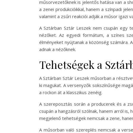
műsorvezetőknek is jelentős hatása van a sh
a zenei produkcióikkal, hanem a színpadi jel
valamint a zsűri reakciói adják a műsor igazi v
A Sztárban Sztár Leszek nem csupán egy te
nézőket. Az egyedi formátum, a színes sze
élményeket nyújtanak a közönség számára. A 
adnak a nézőknek.
Tehetségek a Sztár
A Sztárban Sztár Leszek műsorban a résztvev
ki magukat. A versenyzők sokszínűsége magáv
a rockon át a klasszikus zenéig.
A szereposztás során a producerek és a zsű
csupán a hangzásról szólnak, hanem arról is,
megjelenő tehetségek nemcsak a zene, hanem a
A műsorban való szereplés nemcsak a versen