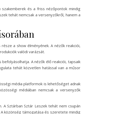
sú szakemberek és a friss nézőpontok mindig
Leszek tehát nemcsak a versenyzőkről, hanem a
űsorában
s része a show élményének. A nézők reakciói,
odukciók valódi varázsát.
befolyásolhatja. A nézők élő reakciói, tapsaik
hangulata tehát közvetlen hatással van a műsor
össégi média platformok is lehetőséget adnak
a közösségi médiában nemcsak a versenyzők
en. A Sztárban Sztár Leszek tehát nem csupán
. A közönség támogatása és szeretete mindig