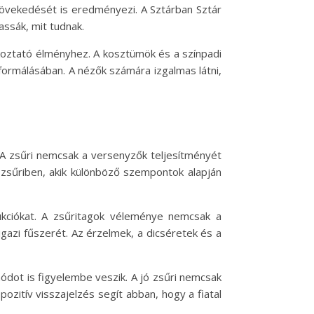
övekedését is eredményezi. A Sztárban Sztár
ssák, mit tudnak.
koztató élményhez. A kosztümök és a színpadi
formálásában. A nézők számára izgalmas látni,
 A zsűri nemcsak a versenyzők teljesítményét
 zsűriben, akik különböző szempontok alapján
ukciókat. A zsűritagok véleménye nemcsak a
gazi fűszerét. Az érzelmek, a dicséretek és a
módot is figyelembe veszik. A jó zsűri nemcsak
ozitív visszajelzés segít abban, hogy a fiatal