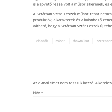
is alapvető része volt a műsor sikerének, és 
A Sztárban Sztár Leszek műsor tehát nemcsak
produkciók, a karakterek és a különböző zene
várható, hogy a Sztárban Sztár Leszek új teh
előadók
műsor
showműsor
szereposz
Az e-mail címet nem tesszük közzé.
A kötele
Név
*