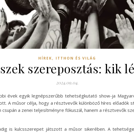
,
HÍREK
ITTHON ÉS VILÁG
eszek szereposztás: kik 
2024.09.04.
bbi évek egyik legnépszerűbb tehetségkutató show-ja Magyar
tt. A műsor célja, hogy a résztvevők különböző híres előadók s
 csupán a zenei teljesítményre fókuszál, hanem a résztvevők sz
ig is kulcsszerepet játszott a műsor sikerében. A tehetsége