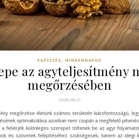
,
EGÉSZSÉG
MINDENNAPOK
repe az agyteljesítmény 
megőrzésében
2026.06.17.
tmény megőrzése életünk számos területén kulcsfontosságú, le
ésének optimalizálása azonban nem csupán a megfelelő pihenés
 a fehérjék különleges szerepet töltenek be az agyi folyamat
mok és szövetek felépítéséhez szükségesek, hanem az idegi