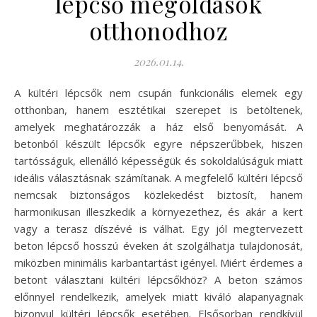
lépcső megoldások
otthonodhoz
2026.01.14.
A kültéri lépcsők nem csupán funkcionális elemek egy
otthonban, hanem esztétikai szerepet is betöltenek,
amelyek meghatározzák a ház első benyomását. A
betonból készült lépcsők egyre népszerűbbek, hiszen
tartósságuk, ellenálló képességük és sokoldalúságuk miatt
ideális választásnak számítanak. A megfelelő kültéri lépcső
nemcsak biztonságos közlekedést biztosít, hanem
harmonikusan illeszkedik a környezethez, és akár a kert
vagy a terasz díszévé is válhat. Egy jól megtervezett
beton lépcső hosszú éveken át szolgálhatja tulajdonosát,
miközben minimális karbantartást igényel. Miért érdemes a
betont választani kültéri lépcsőkhöz? A beton számos
előnnyel rendelkezik, amelyek miatt kiváló alapanyagnak
bizonyul kültéri lépcsők esetében. Elsősorban rendkívül