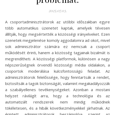
2025.07.03.
A csoportadminisztrátorok az utóbbi időszakban egyre
több automatikus üzenetet kaptak, amelyek tévesen
állítják, hogy megsértették a közösségi irányelveket. Ezen
üzenetek megjelenése komoly aggodalomra ad okot, mivel
sok adminisztrátor számára ez nemcsak a csoport
működését érinti, hanem a közösség tagjainak bizalmát is
megrendítheti. A közösségi platformok, különösen a nagy
népszerűségnek örvendő közösségi média oldalakon, a
csoportok moderálása kulcsfontosságú feladat. Az
adminisztrátorok felelőssége, hogy fenntartsák a rendet,
biztosítsák a tagok biztonságát, valamint megakadályozzák
a szabályellenes tevékenységeket. Azonban a mostani
helyzet rávilágít arra, hogy a technológia és az
automatizált rendszerek nem mindig működnek
tökéletesen, és a hibák következményekkel járhatnak. Az
érintett adminisztrátorok beszámolója szerint az