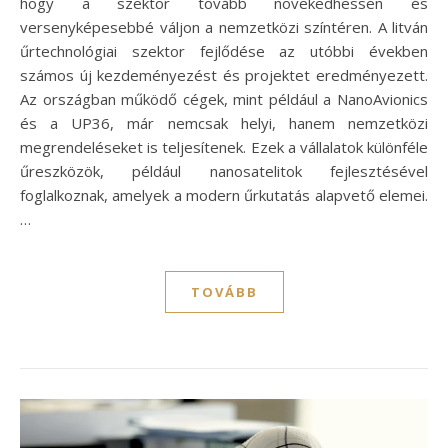
hogy a szektor tovább növekedhessen és
versenyképesebbé váljon a nemzetközi színtéren. A litván
űrtechnológiai szektor fejlődése az utóbbi években
számos új kezdeményezést és projektet eredményezett.
Az országban működő cégek, mint például a NanoAvionics
és a UP36, már nemcsak helyi, hanem nemzetközi
megrendeléseket is teljesítenek. Ezek a vállalatok különféle
űreszközök, például nanosatelitok fejlesztésével
foglalkoznak, amelyek a modern űrkutatás alapvető elemei.
…
TOVÁBB