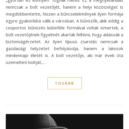
„gyorsan és könnyen” fognak menni. Ez a megnyilvánulás
nemcsak a bolt vezetőjét, hanem a helyi közösséget is
megdöbbentette, hiszen a bűncselekmények ilyen formája
egyre gyakoribbá válik a városban. A bűnözők, akik eddig a
csoportos bűnözés különféle formáival voltak ismertek, a
bolt vezetőjének figyelmét akarták felhívni, hogy aláássák a
biztonságérzetet. Az ilyen típusú zsarolás nemcsak a
gazdasági helyzetet befolyásolja, hanem a lakosok
mindennapi életét is. A bolt vezetője, aki már évek óta
üzemelteti boltját,…
TOVÁBB