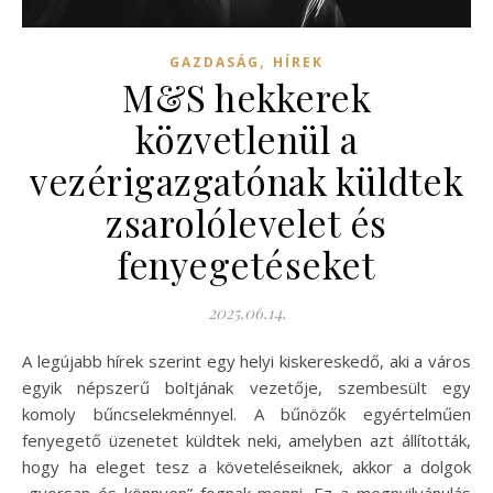
,
GAZDASÁG
HÍREK
M&S hekkerek
közvetlenül a
vezérigazgatónak küldtek
zsarolólevelet és
fenyegetéseket
2025.06.14.
A legújabb hírek szerint egy helyi kiskereskedő, aki a város
egyik népszerű boltjának vezetője, szembesült egy
komoly bűncselekménnyel. A bűnözők egyértelműen
fenyegető üzenetet küldtek neki, amelyben azt állították,
hogy ha eleget tesz a követeléseiknek, akkor a dolgok