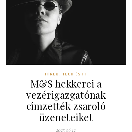
,
HÍREK
TECH ÉS IT
M&S hekkerei a
vezérigazgatónak
címzették zsaroló
üzeneteiket
2025.06.12.