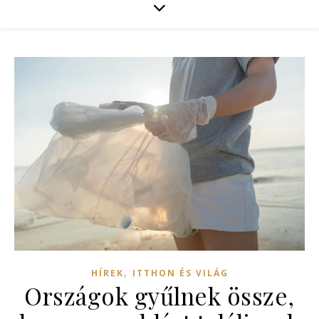
,
HÍREK
ITTHON ÉS VILÁG
Országok gyűlnek össze,