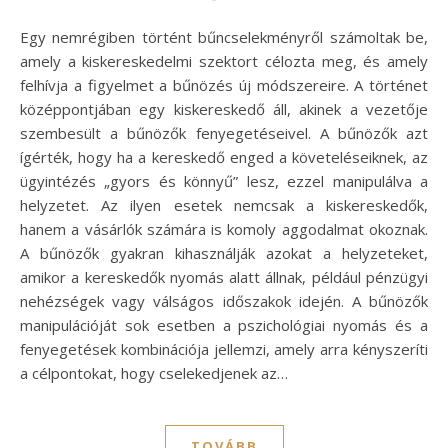
Egy nemrégiben történt bűncselekményről számoltak be,
amely a kiskereskedelmi szektort célozta meg, és amely
felhívja a figyelmet a bűnözés új módszereire. A történet
középpontjában egy kiskereskedő áll, akinek a vezetője
szembesült a bűnözők fenyegetéseivel. A bűnözők azt
ígérték, hogy ha a kereskedő enged a követeléseiknek, az
ügyintézés „gyors és könnyű” lesz, ezzel manipulálva a
helyzetet. Az ilyen esetek nemcsak a kiskereskedők,
hanem a vásárlók számára is komoly aggodalmat okoznak.
A bűnözők gyakran kihasználják azokat a helyzeteket,
amikor a kereskedők nyomás alatt állnak, például pénzügyi
nehézségek vagy válságos időszakok idején. A bűnözők
manipulációját sok esetben a pszichológiai nyomás és a
fenyegetések kombinációja jellemzi, amely arra kényszeríti
a célpontokat, hogy cselekedjenek az…
TOVÁBB