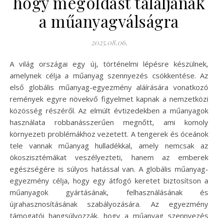
hogy megoldást találjanak
a műanyagválságra
2025.08.06.
A világ országai egy új, történelmi lépésre készülnek,
amelynek célja a műanyag szennyezés csökkentése. Az
első globális műanyag-egyezmény aláírására vonatkozó
remények egyre növekvő figyelmet kapnak a nemzetközi
közösség részéről. Az elmúlt évtizedekben a műanyagok
használata robbanásszerűen megnőtt, ami komoly
környezeti problémákhoz vezetett. A tengerek és óceánok
tele vannak műanyag hulladékkal, amely nemcsak az
ökoszisztémákat veszélyezteti, hanem az emberek
egészségére is súlyos hatással van. A globális műanyag-
egyezmény célja, hogy egy átfogó keretet biztosítson a
műanyagok gyártásának, felhasználásának és
újrahasznosításának szabályozására. Az egyezmény
támogatói hangsúlyozzák, hogy a műanyag szennyezés