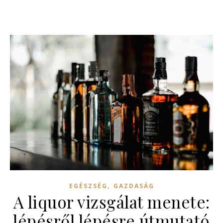
,
EGÉSZSÉG
GAZDASÁG
A liquor vizsgálat menete:
lépésről lépésre útmutató