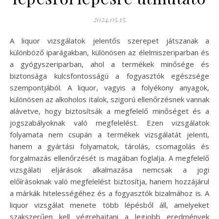
2024.05.15.
A liquor vizsgálatok jelentős szerepet játszanak a
különböző iparágakban, különösen az élelmiszeriparban és
a gyógyszeriparban, ahol a termékek minősége és
biztonsága kulcsfontosságú a fogyasztók egészsége
szempontjából. A liquor, vagyis a folyékony anyagok,
különösen az alkoholos italok, szigorú ellenőrzésnek vannak
alávetve, hogy biztosítsák a megfelelő minőséget és a
jogszabályoknak való megfelelést. Ezen vizsgálatok
folyamata nem csupán a termékek vizsgálatát jelenti,
hanem a gyártási folyamatok, tárolás, csomagolás és
forgalmazás ellenőrzését is magában foglalja. A megfelelő
vizsgálati eljárások alkalmazása nemcsak a jogi
előírásoknak való megfelelést biztosítja, hanem hozzájárul
a márkák hitelességéhez és a fogyasztók bizalmához is. A
liquor vizsgálat menete több lépésből áll, amelyeket
szakszerűen kell végrehajtani a legjobb eredmények