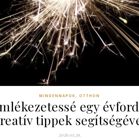
,
MINDENNAPOK
OTTHON
mlékezetessé egy évford
reatív tippek segítségév
2026.05.29.