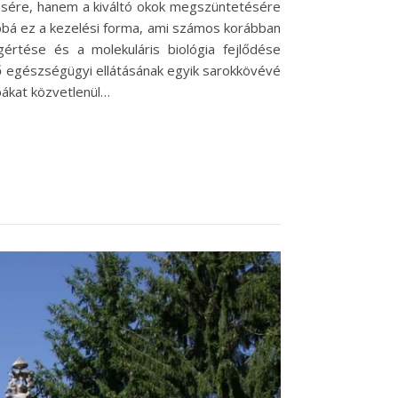
tésére, hanem a kiváltó okok megszüntetésére
abbá ez a kezelési forma, ami számos korábban
értése és a molekuláris biológia fejlődése
ő egészségügyi ellátásának egyik sarokkövévé
ibákat közvetlenül…