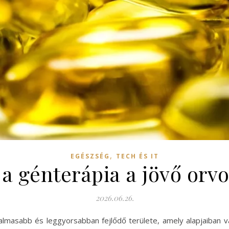
,
EGÉSZSÉG
TECH ÉS IT
 a génterápia a jövő o
2026.06.26.
almasabb és leggyorsabban fejlődő területe, amely alapjaiban 