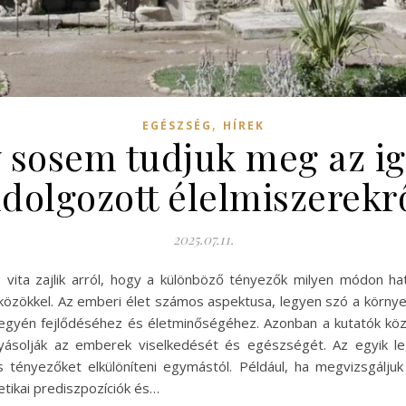
,
EGÉSZSÉG
HÍREK
y sosem tudjuk meg az ig
ldolgozott élelmiszerekr
2025.07.11.
 vita zajlik arról, hogy a különböző tényezők milyen módon h
kkel. Az emberi élet számos aspektusa, legyen szó a környeze
az egyén fejlődéséhez és életminőségéhez. Azonban a kutatók köz
yásolják az emberek viselkedését és egészségét. Az egyik
tényezőket elkülöníteni egymástól. Például, ha megvizsgálju
tikai prediszpozíciók és…