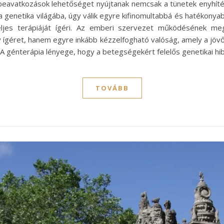
 beavatkozások lehetőséget nyújtanak nemcsak a tünetek enyhí
 genetika világába, úgy válik egyre kifinomultabbá és hatékony
ljes terápiáját ígéri. Az emberi szervezet működésének meg
géret, hanem egyre inkább kézzelfogható valóság, amely a jöv
és A génterápia lényege, hogy a betegségekért felelős genetikai h
TOVÁBB