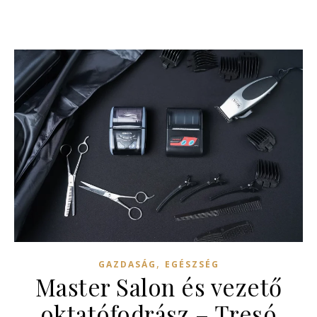
,
GAZDASÁG
EGÉSZSÉG
Master Salon és vezető
oktatófodrász – Tresó