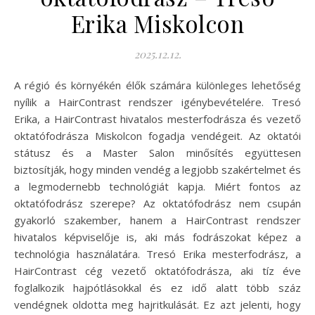
Erika Miskolcon
2025.12.12.
A régió és környékén élők számára különleges lehetőség
nyílik a HairContrast rendszer igénybevételére. Tresó
Erika, a HairContrast hivatalos mesterfodrásza és vezető
oktatófodrásza Miskolcon fogadja vendégeit. Az oktatói
státusz és a Master Salon minősítés együttesen
biztosítják, hogy minden vendég a legjobb szakértelmet és
a legmodernebb technológiát kapja. Miért fontos az
oktatófodrász szerepe? Az oktatófodrász nem csupán
gyakorló szakember, hanem a HairContrast rendszer
hivatalos képviselője is, aki más fodrászokat képez a
technológia használatára. Tresó Erika mesterfodrász, a
HairContrast cég vezető oktatófodrásza, aki tíz éve
foglalkozik hajpótlásokkal és ez idő alatt több száz
vendégnek oldotta meg hajritkulását. Ez azt jelenti, hogy