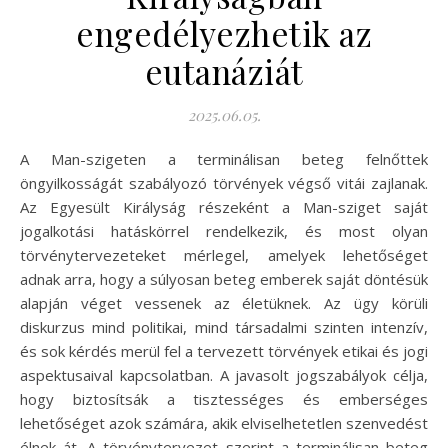
engedélyezhetik az
eutanáziát
2025.06.05.
A Man-szigeten a terminálisan beteg felnőttek
öngyilkosságát szabályozó törvények végső vitái zajlanak.
Az Egyesült Királyság részeként a Man-sziget saját
jogalkotási hatáskörrel rendelkezik, és most olyan
törvénytervezeteket mérlegel, amelyek lehetőséget
adnak arra, hogy a súlyosan beteg emberek saját döntésük
alapján véget vessenek az életüknek. Az ügy körüli
diskurzus mind politikai, mind társadalmi szinten intenzív,
és sok kérdés merül fel a tervezett törvények etikai és jogi
aspektusaival kapcsolatban. A javasolt jogszabályok célja,
hogy biztosítsák a tisztességes és emberséges
lehetőséget azok számára, akik elviselhetetlen szenvedést
élnek át. A törvénytervezet szerint a terminálisan beteg