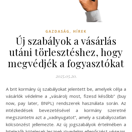
,
GAZDASÁG
HÍREK
Új szabályok a vásárlás
utáni törlesztéshez, hogy
megvédjék a fogyasztókat
2025.05.20.
A brit kormány új szabályokat jelentett be, amelyek célja a
vásárlók védelme a „vásárolj most, fizesd később” (buy
now, pay later, BNPL) rendszerek használata során. Az
intézkedések bevezetésével a kormány szeretné
megszüntetni azt a „vadnyugatot”, amely a szabályozatlan
kölcsönzést jellemezte. Az új jogszabályok értelmében a
hitelezők kötelesek lesznek jövedelmi ellenőrzést végezni,