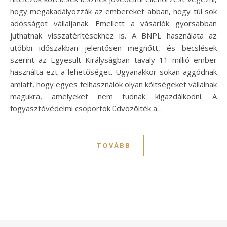
hogy megakadályozzák az embereket abban, hogy túl sok
adósságot vállaljanak. Emellett a vásárlók gyorsabban
juthatnak visszatérítésekhez is. A BNPL használata az
utóbbi időszakban jelentősen megnőtt, és becslések
szerint az Egyesült Királyságban tavaly 11 millió ember
használta ezt a lehetőséget. Ugyanakkor sokan aggódnak
amiatt, hogy egyes felhasználók olyan költségeket vállalnak
magukra, amelyeket nem tudnak kigazdálkodni. A
fogyasztóvédelmi csoportok üdvözölték a…
TOVÁBB