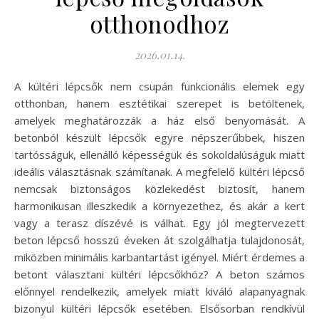
otthonodhoz
2026.01.14.
A kültéri lépcsők nem csupán funkcionális elemek egy
otthonban, hanem esztétikai szerepet is betöltenek,
amelyek meghatározzák a ház első benyomását. A
betonból készült lépcsők egyre népszerűbbek, hiszen
tartósságuk, ellenálló képességük és sokoldalúságuk miatt
ideális választásnak számítanak. A megfelelő kültéri lépcső
nemcsak biztonságos közlekedést biztosít, hanem
harmonikusan illeszkedik a környezethez, és akár a kert
vagy a terasz díszévé is válhat. Egy jól megtervezett
beton lépcső hosszú éveken át szolgálhatja tulajdonosát,
miközben minimális karbantartást igényel. Miért érdemes a
betont választani kültéri lépcsőkhöz? A beton számos
előnnyel rendelkezik, amelyek miatt kiváló alapanyagnak
bizonyul kültéri lépcsők esetében. Elsősorban rendkívül