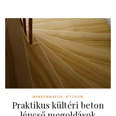
,
MINDENNAPOK
OTTHON
Praktikus kültéri beton
lépcső megoldások