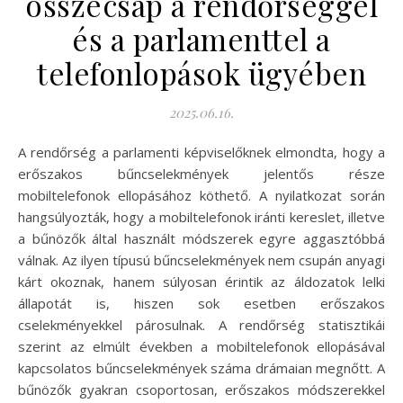
összecsap a rendőrséggel
és a parlamenttel a
telefonlopások ügyében
2025.06.16.
A rendőrség a parlamenti képviselőknek elmondta, hogy a
erőszakos bűncselekmények jelentős része
mobiltelefonok ellopásához köthető. A nyilatkozat során
hangsúlyozták, hogy a mobiltelefonok iránti kereslet, illetve
a bűnözők által használt módszerek egyre aggasztóbbá
válnak. Az ilyen típusú bűncselekmények nem csupán anyagi
kárt okoznak, hanem súlyosan érintik az áldozatok lelki
állapotát is, hiszen sok esetben erőszakos
cselekményekkel párosulnak. A rendőrség statisztikái
szerint az elmúlt években a mobiltelefonok ellopásával
kapcsolatos bűncselekmények száma drámaian megnőtt. A
bűnözők gyakran csoportosan, erőszakos módszerekkel