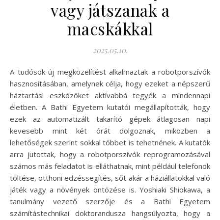
vagy játszanak a
macskákkal
2025.05.10.
A tudósok új megközelítést alkalmaztak a robotporszívók
hasznosításában, amelynek célja, hogy ezeket a népszerű
háztartási eszközöket aktívabbá tegyék a mindennapi
életben. A Bathi Egyetem kutatói megállapították, hogy
ezek az automatizált takarító gépek átlagosan napi
kevesebb mint két órát dolgoznak, miközben a
lehetőségek szerint sokkal többet is tehetnének. A kutatók
arra jutottak, hogy a robotporszívók reprogramozásával
számos más feladatot is elláthatnak, mint például telefonok
töltése, otthoni edzéssegítés, sőt akár a háziállatokkal való
játék vagy a növények öntözése is. Yoshiaki Shiokawa, a
tanulmány vezető szerzője és a Bathi Egyetem
számítástechnikai doktorandusza hangsúlyozta, hogy a