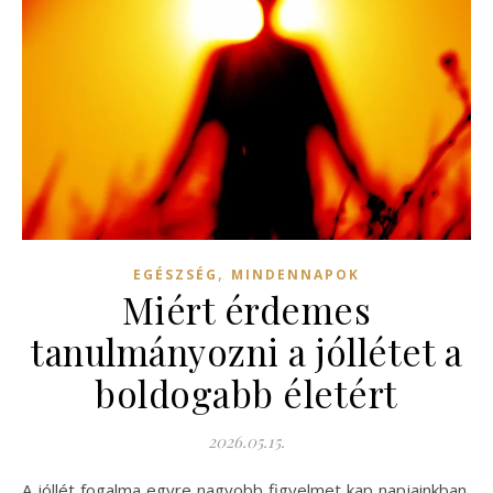
,
EGÉSZSÉG
MINDENNAPOK
Miért érdemes
tanulmányozni a jóllétet a
boldogabb életért
2026.05.15.
A jóllét fogalma egyre nagyobb figyelmet kap napjainkban,