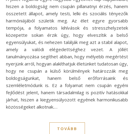
hiszen a boldogság nem csupán pillanatnyi érzés, hanem
összetett állapot, amely testi, lelki és szociális tényezők
harmóniájából születik meg. Az élet egyre gyorsabb
tempója, a folyamatos kihívások és stresszhelyzetek
közepette sokan érzik úgy, hogy elveszítik a belső
egyensúlyukat, és nehezen találják meg azt a stabil alapot,
amely a valódi elégedettséghez vezet. A jóllét
tanulmányozása segíthet abban, hogy mélyebb megértést
nyerjünk arról, hogyan alakíthatjuk életünket tudatosan úgy,
hogy ne csupán a külső körülmények határozzák meg
boldogságunkat, hanem belső erőforrásaink és
szemléletmódunk is. Ez a folyamat nem csupán egyéni
fejlődést jelent, hanem társadalmilag is pozitív hatásokkal
járhat, hiszen a kiegyensúlyozott egyének harmonikusabb
közösségeket alkotnak.…
TOVÁBB