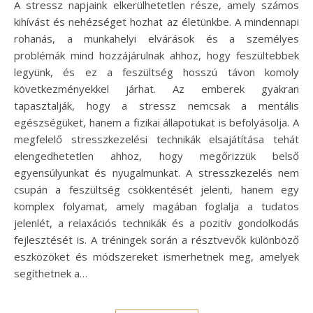
A stressz napjaink elkerülhetetlen része, amely számos
kihívást és nehézséget hozhat az életünkbe. A mindennapi
rohanás, a munkahelyi elvárások és a személyes
problémák mind hozzájárulnak ahhoz, hogy feszültebbek
legyünk, és ez a feszültség hosszú távon komoly
következményekkel járhat. Az emberek gyakran
tapasztalják, hogy a stressz nemcsak a mentális
egészségüket, hanem a fizikai állapotukat is befolyásolja. A
megfelelő stresszkezelési technikák elsajátítása tehát
elengedhetetlen ahhoz, hogy megőrizzük belső
egyensúlyunkat és nyugalmunkat. A stresszkezelés nem
csupán a feszültség csökkentését jelenti, hanem egy
komplex folyamat, amely magában foglalja a tudatos
jelenlét, a relaxációs technikák és a pozitív gondolkodás
fejlesztését is. A tréningek során a résztvevők különböző
eszközöket és módszereket ismerhetnek meg, amelyek
segíthetnek a…