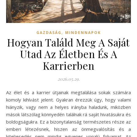
,
GAZDASÁG
MINDENNAPOK
Hogyan Találd Meg A Saját
Utad Az Életben És A
Karrierben
2026.05.29.
Az élet és a karrier útjainak megtalálása sokak számára
komoly kihívást jelent. Gyakran érezzük úgy, hogy valami
hiányzik, vagy nem a helyes irányba haladunk, miközben
mások látszólag könnyedén találnak rá saját hivatásukra és
boldogságukra. Ez a bizonytalanság természetes része az
emberi létezésnek, hiszen az önmegvalósítás és a
kiteljesedés nem mindig egyenes vonalú folyamat. Az