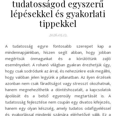
tudatosságod egyszerű
lépésekkel és gyakorlati
tippekkel
2026.05.13.
A tudatosság egyre fontosabb szerepet kap a
mindennapjainkban, hiszen segít abban, hogy jobban
megértsük önmagunkat és a körülöttünk zajló
eseményeket. A rohanó világban gyakran érezhetjük úgy,
hogy csak sodródunk az árral, és nehezünkre esik megállni,
hogy valóban jelen legyünk a pillanatban. Az ilyen érzések
azonban nem csak fáradtságot vagy stresszt okozhatnak,
hanem megnehezíthetik a döntéshozatalt, a kapcsolatok
ápolását és a belső egyensúly megtartását is. A
tudatosság fejlesztése nem csupán egy divatos kifejezés,
hanem egy olyan készség, amely tudatos odafigyeléssel
és gyakorlással mindenki számára elérhetővé válik. Ez a