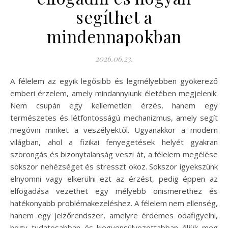
segíthet a
mindennapokban
2026.06.23.
A félelem az egyik legősibb és legmélyebben gyökerező
emberi érzelem, amely mindannyiunk életében megjelenik.
Nem csupán egy kellemetlen érzés, hanem egy
természetes és létfontosságú mechanizmus, amely segít
megóvni minket a veszélyektől. Ugyanakkor a modern
világban, ahol a fizikai fenyegetések helyét gyakran
szorongás és bizonytalanság veszi át, a félelem megélése
sokszor nehézséget és stresszt okoz. Sokszor igyekszünk
elnyomni vagy elkerülni ezt az érzést, pedig éppen az
elfogadása vezethet egy mélyebb önismerethez és
hatékonyabb problémakezeléshez. A félelem nem ellenség,
hanem egy jelzőrendszer, amelyre érdemes odafigyelni,
hogy tudatosabban és kiegyensúlyozottabban éljük meg