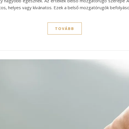
egy nagyobb egésznek. Az értékek belső mozgatórugó szerepe A
s, helyes vagy kívánatos. Ezek a belső mozgatórugók befolyáso
TOVÁBB