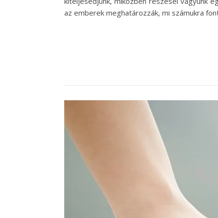
kiteljesedjünk, miközben részesei vagyunk 
az emberek meghatározzák, mi számukra fonto