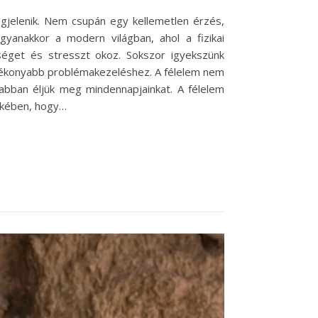
jelenik. Nem csupán egy kellemetlen érzés,
anakkor a modern világban, ahol a fizikai
éget és stresszt okoz. Sokszor igyekszünk
atékonyabb problémakezeléshez. A félelem nem
abban éljük meg mindennapjainkat. A félelem
dekében, hogy…