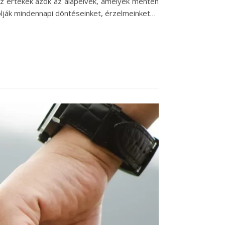
z értékek azok az alapelvek, amelyek mentén
lják mindennapi döntéseinket, érzelmeinket…