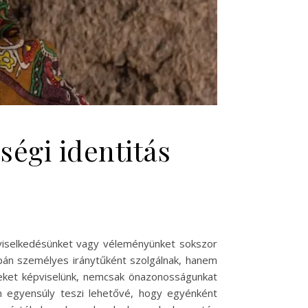
ségi identitás
viselkedésünket vagy véleményünket sokszor
pán személyes iránytűként szolgálnak, hanem
keket képviselünk, nemcsak önazonosságunkat
m egyensúly teszi lehetővé, hogy egyénként