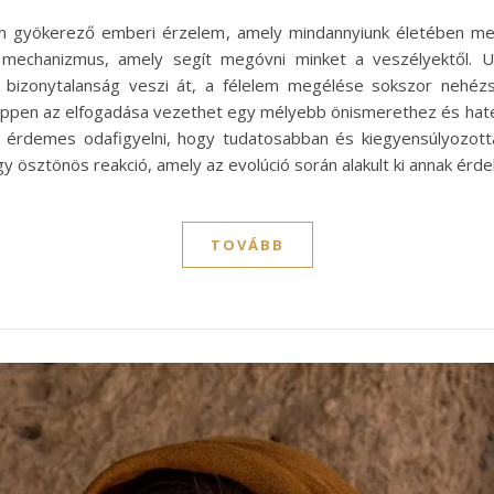
en gyökerező emberi érzelem, amely mindannyiunk életében meg
echanizmus, amely segít megóvni minket a veszélyektől. Ugy
 bizonytalanság veszi át, a félelem megélése sokszor nehézs
g éppen az elfogadása vezethet egy mélyebb önismerethez és h
 érdemes odafigyelni, hogy tudatosabban és kiegyensúlyozott
egy ösztönös reakció, amely az evolúció során alakult ki annak ér
TOVÁBB