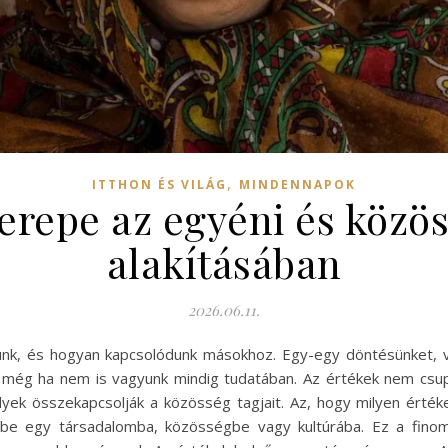
,
ITTHON ÉS VILÁG
MINDENNAPOK
erepe az egyéni és közös
alakításában
2026.06.11.
unk, és hogyan kapcsolódunk másokhoz. Egy-egy döntésünket, 
 még ha nem is vagyunk mindig tudatában. Az értékek nem csu
lyek összekapcsolják a közösség tagjait. Az, hogy milyen érté
nk be egy társadalomba, közösségbe vagy kultúrába. Ez a fino