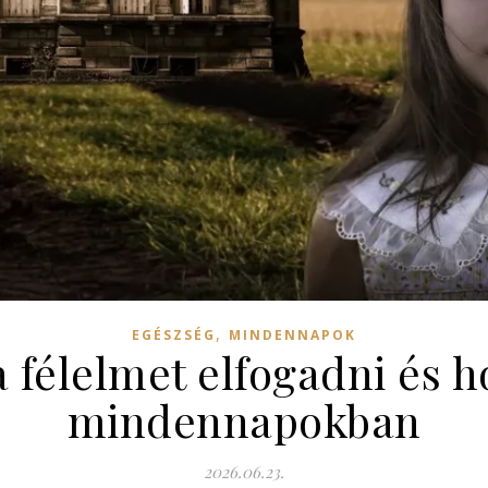
,
EGÉSZSÉG
MINDENNAPOK
 félelmet elfogadni és h
mindennapokban
2026.06.23.