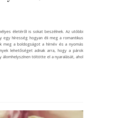
lyes életéről is sokat beszélnek. Az utóbbi
ogy egy híresség hogyan éli meg a romantikus
lják meg a boldogságot a hírnév és a nyomás
ények lehetőséget adnak arra, hogy a párok
álomhelyszínen töltötte el a nyaralását, ahol