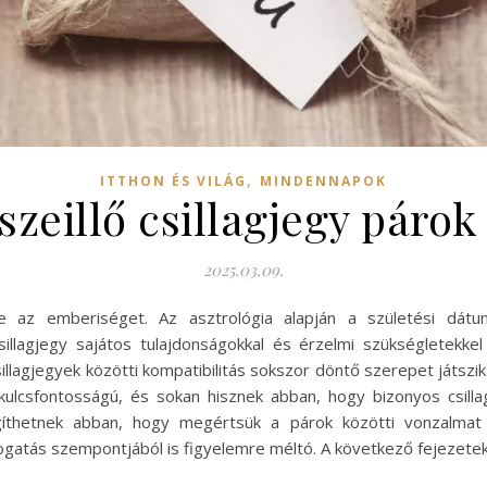
,
ITTHON ÉS VILÁG
MINDENNAPOK
szeillő csillagjegy páro
2025.03.09.
zte az emberiséget. Az asztrológia alapján a születési d
csillagjegy sajátos tulajdonságokkal és érzelmi szükségletekke
sillagjegyek közötti kompatibilitás sokszor döntő szerepet játszi
lcsfontosságú, és sokan hisznek abban, hogy bizonyos csillag
íthetnek abban, hogy megértsük a párok közötti vonzalmat és
mogatás szempontjából is figyelemre méltó. A következő fejezete