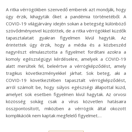
A ritka vérrögökben szenvedő emberek azt mondják, hogy
úgy érzik, kihagyták őket a pandémia történetéből. A
COVID-19 világjárvány idején sokan a betegség különböző
szövődményeivel küzdöttek, de a ritka vérrögökkel küzdők
tapasztalatait gyakran figyelmen kívül hagyták. Az
érintettek úgy érzik, hogy a média és a közbeszéd
nagyrészt elmulasztotta a figyelmet fordítani azokra a
komoly egészségügyi kérdésekre, amelyek a COVID-19
alatt merültek fel, beleértve a vérrögképződést, amely
tragikus következményekkel járhat. Sok beteg, aki a
COVID-19 következtében tapasztalt vérrögképződést,
arról számolt be, hogy súlyos egészségi állapottal küzd,
amelyet sok esetben figyelmen kívül hagytak. Az orvosi
közösség sokáig csak a vírus közvetlen hatásaira
összpontosított, miközben a vérrögök által okozott
komplikációk nem kaptak megfelelő figyelmet.…