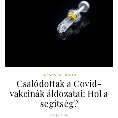
,
EGÉSZSÉG
HÍREK
Csalódottak a Covid-
vakcinák áldozatai: Hol a
segítség?
2025.06.06.