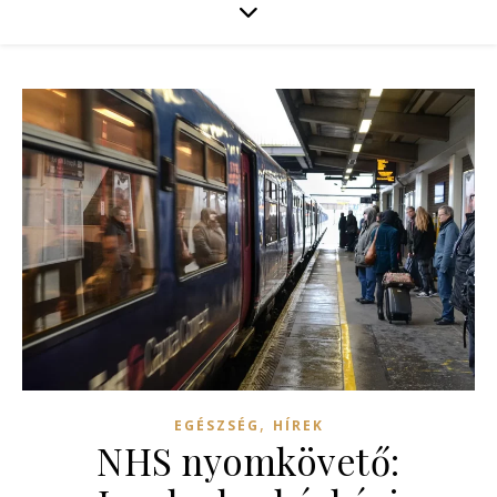
,
EGÉSZSÉG
HÍREK
NHS nyomkövető: