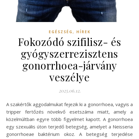
,
EGÉSZSÉG
HÍREK
Fokozódó szifilisz- és
gyógyszerrezisztens
gonorrhoea-járvány
veszélye
2025.06.12.
A szakértők aggodalmukat fejezik ki a gonorrhoea, vagyis a
tripper fertőzés növekvő esetszáma miatt, amely a
közelmúltban egyre több figyelmet kapott. A gonorrhoea
egy szexuális úton terjedő betegség, amelyet a Neisseria
gonorrhoeae baktérium okoz. A betegség terjedése