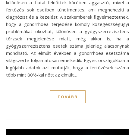
különösen a fiatal felnőttek körében aggasztó, mivel a
fertőzés sok esetben tünetmentes, ami megnehezíti a
diagnózist és a kezelést. A szakemberek figyelmeztetnek,
hogy a gonorrhoea terjedése komoly közegészségügyi
problémákat okozhat, különösen a gyógyszerrezisztens
törzsek megjelenése miatt, még akkor is, ha a
gyógyszerrezisztens esetek száma jelenleg alacsonynak
mondható. Az elmúlt években a gonorrhoea esetszáma
világszerte folyamatosan emelkedik. Egyes országokban a
legújabb adatok azt mutatják, hogy a fertőzések száma
több mint 80%-kal nőtt az elmúlt…
TOVÁBB