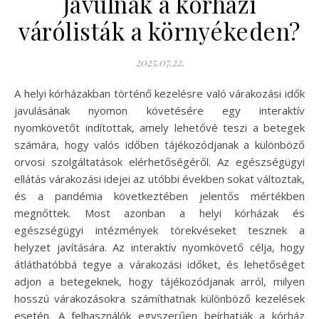
Javulnak a kórházi
várólisták a környékeden?
2025.07.22.
A helyi kórházakban történő kezelésre való várakozási idők
javulásának nyomon követésére egy interaktív
nyomkövetőt indítottak, amely lehetővé teszi a betegek
számára, hogy valós időben tájékozódjanak a különböző
orvosi szolgáltatások elérhetőségéről. Az egészségügyi
ellátás várakozási idejei az utóbbi években sokat változtak,
és a pandémia következtében jelentős mértékben
megnőttek. Most azonban a helyi kórházak és
egészségügyi intézmények törekvéseket tesznek a
helyzet javítására. Az interaktív nyomkövető célja, hogy
átláthatóbbá tegye a várakozási időket, és lehetőséget
adjon a betegeknek, hogy tájékozódjanak arról, milyen
hosszú várakozásokra számíthatnak különböző kezelések
esetén. A felhasználók egyszerűen beírhatják a kórház