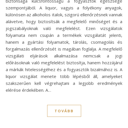
biztonsága kulcsfontosságú a fogyasztók egészsége
szempontjából. A liquor, vagyis a folyékony anyagok,
különösen az alkoholos italok, szigorú ellenőrzésnek vannak
alávetve, hogy biztosítsák a megfelelő minőséget és a
jogszabályoknak való megfelelést. Ezen vizsgálatok
folyamata nem csupán a termékek vizsgálatát jelenti,
hanem a gyártási folyamatok, tárolás, csomagolás és
forgalmazás ellenőrzését is magában foglalja. A megfelelő
vizsgálati eljárások alkalmazása nemcsak a jogi
előírásoknak való megfelelést biztosítja, hanem hozzájárul
a márkák hitelességéhez és a fogyasztók bizalmához is. A
liquor vizsgálat menete több lépésből áll, amelyeket
szakszerűen kell végrehajtani a legjobb eredmények
elérése érdekében. A…
TOVÁBB