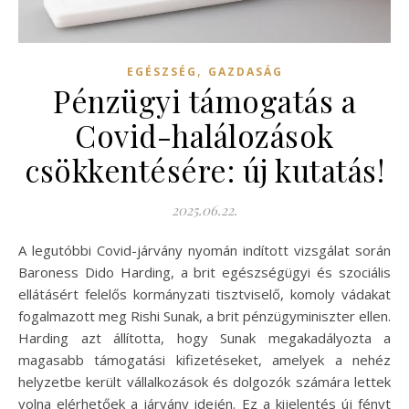
,
EGÉSZSÉG
GAZDASÁG
Pénzügyi támogatás a
Covid-halálozások
csökkentésére: új kutatás!
2025.06.22.
A legutóbbi Covid-járvány nyomán indított vizsgálat során
Baroness Dido Harding, a brit egészségügyi és szociális
ellátásért felelős kormányzati tisztviselő, komoly vádakat
fogalmazott meg Rishi Sunak, a brit pénzügyminiszter ellen.
Harding azt állította, hogy Sunak megakadályozta a
magasabb támogatási kifizetéseket, amelyek a nehéz
helyzetbe került vállalkozások és dolgozók számára lettek
volna elérhetőek a járvány idején. Ez a kijelentés új fényt