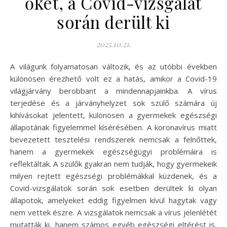
őket, a Covid-vizsgálat
során derült ki
2025.10.21.
A világunk folyamatosan változik, és az utóbbi években
különösen érezhető volt ez a hatás, amikor a Covid-19
világjárvány berobbant a mindennapjainkba. A vírus
terjedése és a járványhelyzet sok szülő számára új
kihívásokat jelentett, különösen a gyermekek egészségi
állapotának figyelemmel kísérésében. A koronavírus miatt
bevezetett tesztelési rendszerek nemcsak a felnőttek,
hanem a gyermekek egészségügyi problémáira is
reflektáltak. A szülők gyakran nem tudják, hogy gyermekeik
milyen rejtett egészségi problémákkal küzdenek, és a
Covid-vizsgálatok során sok esetben derültek ki olyan
állapotok, amelyeket eddig figyelmen kívül hagytak vagy
nem vettek észre. A vizsgálatok nemcsak a vírus jelenlétét
mutatták ki, hanem számos egyéb egészségi eltérést is,