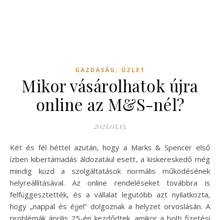
,
GAZDASÁG
ÜZLET
Mikor vásárolhatok újra
online az M&S-nél?
2025.05.15.
Két és fél héttel azután, hogy a Marks & Spencer első
ízben kibertámadás áldozatául esett, a kiskereskedő még
mindig küzd a szolgáltatások normális működésének
helyreállításával. Az online rendeléseket továbbra is
felfüggesztették, és a vállalat legutóbb azt nyilatkozta,
hogy „nappal és éjjel” dolgoznak a helyzet orvoslásán. A
problémák április 25-én kezdődtek, amikor a bolti fizetési