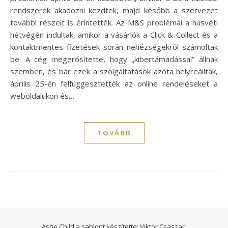
rendszerek akadozni kezdtek, majd később a szervezet
további részeit is érintették. Az M&S problémái a húsvéti
hétvégén indultak, amikor a vásárlók a Click & Collect és a
kontaktmentes fizetések során nehézségekről számoltak
be. A cég megerősítette, hogy „kibertámadással” állnak
szemben, és bár ezek a szolgáltatások azóta helyreálltak,
április 25-én felfüggesztették az online rendeléseket a
weboldalukon és…
TOVÁBB
Ashe Child a sablont készítette:
Viktor Csaszar.