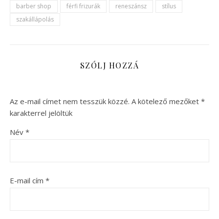
barber shop
férfi frizurák
reneszánsz
stílus
szakállápolás
SZÓLJ HOZZÁ
Az e-mail címet nem tesszük közzé.
A kötelező mezőket
*
karakterrel jelöltük
Név
*
E-mail cím
*