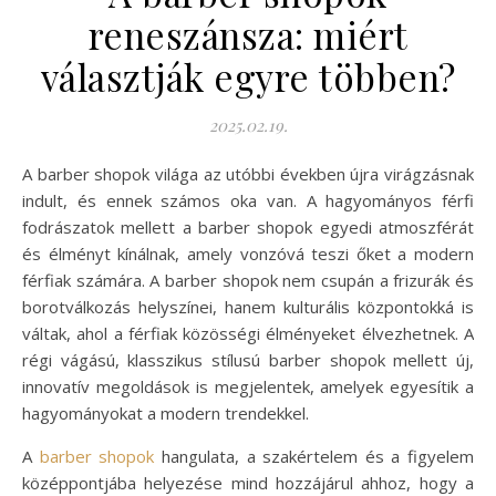
reneszánsza: miért
választják egyre többen?
2025.02.19.
A barber shopok világa az utóbbi években újra virágzásnak
indult, és ennek számos oka van. A hagyományos férfi
fodrászatok mellett a barber shopok egyedi atmoszférát
és élményt kínálnak, amely vonzóvá teszi őket a modern
férfiak számára. A barber shopok nem csupán a frizurák és
borotválkozás helyszínei, hanem kulturális központokká is
váltak, ahol a férfiak közösségi élményeket élvezhetnek. A
régi vágású, klasszikus stílusú barber shopok mellett új,
innovatív megoldások is megjelentek, amelyek egyesítik a
hagyományokat a modern trendekkel.
A
barber shopok
hangulata, a szakértelem és a figyelem
középpontjába helyezése mind hozzájárul ahhoz, hogy a