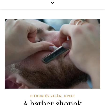
,
ITTHON ÉS VILÁG
DIVAT
A barber shopok