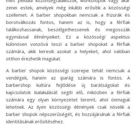
mint például közönségtalálkozók, workshopok vagy akár
zenei estek, amelyek még inkább erősítik a közösségi
szellemet. A barber shopokban nemcsak a frizurák és
borotválkozás fontos, hanem az is, hogy a férfiak
találkozhassanak, beszélgethessenek és megosszák
egymással élményeiket. Ez a közösségi aspektus
különösen vonzóvá teszi a barber shopokat a férfiak
számára, akik keresik azokat a helyeket, ahol valóban
otthon érezhetik magukat.
A barber shopok közösségi szerepe tehát nemcsak a
vendégek, hanem az iparág számára is fontos. A
barbershop kultúra fejlődése új barátságokat és
kapcsolatok kialakulását segíti elő, miközben a férfiak
számára egy olyan környezetet teremt, ahol önmaguk
lehetnek. Az ilyen közösségi élmények csak növelik a
barber shopok népszerűségét, és hozzájárulnak a férfiak
identitásának erősítéséhez.