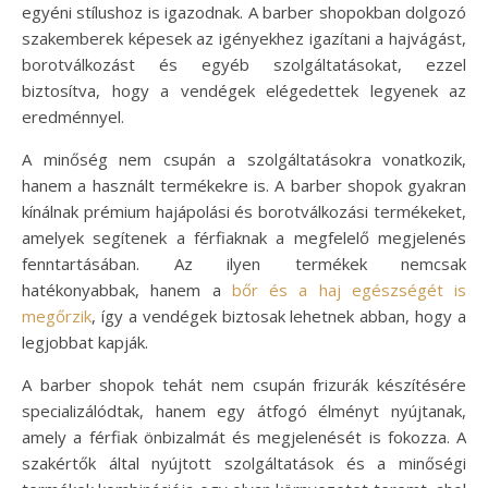
egyéni stílushoz is igazodnak. A barber shopokban dolgozó
szakemberek képesek az igényekhez igazítani a hajvágást,
borotválkozást és egyéb szolgáltatásokat, ezzel
biztosítva, hogy a vendégek elégedettek legyenek az
eredménnyel.
A minőség nem csupán a szolgáltatásokra vonatkozik,
hanem a használt termékekre is. A barber shopok gyakran
kínálnak prémium hajápolási és borotválkozási termékeket,
amelyek segítenek a férfiaknak a megfelelő megjelenés
fenntartásában. Az ilyen termékek nemcsak
hatékonyabbak, hanem a
bőr és a haj egészségét is
megőrzik
, így a vendégek biztosak lehetnek abban, hogy a
legjobbat kapják.
A barber shopok tehát nem csupán frizurák készítésére
specializálódtak, hanem egy átfogó élményt nyújtanak,
amely a férfiak önbizalmát és megjelenését is fokozza. A
szakértők által nyújtott szolgáltatások és a minőségi