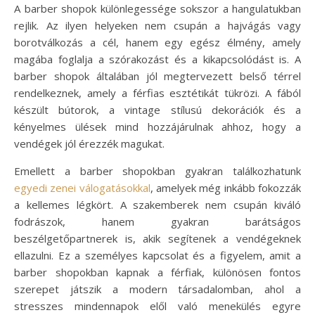
A barber shopok különlegessége sokszor a hangulatukban
rejlik. Az ilyen helyeken nem csupán a hajvágás vagy
borotválkozás a cél, hanem egy egész élmény, amely
magába foglalja a szórakozást és a kikapcsolódást is. A
barber shopok általában jól megtervezett belső térrel
rendelkeznek, amely a férfias esztétikát tükrözi. A fából
készült bútorok, a vintage stílusú dekorációk és a
kényelmes ülések mind hozzájárulnak ahhoz, hogy a
vendégek jól érezzék magukat.
Emellett a barber shopokban gyakran találkozhatunk
egyedi zenei válogatásokkal
, amelyek még inkább fokozzák
a kellemes légkört. A szakemberek nem csupán kiváló
fodrászok, hanem gyakran barátságos
beszélgetőpartnerek is, akik segítenek a vendégeknek
ellazulni. Ez a személyes kapcsolat és a figyelem, amit a
barber shopokban kapnak a férfiak, különösen fontos
szerepet játszik a modern társadalomban, ahol a
stresszes mindennapok elől való menekülés egyre