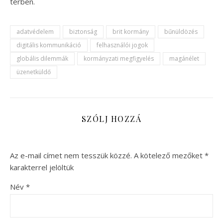
térben.
adatvédelem
biztonság
brit kormány
bűnüldözés
digitális kommunikáció
felhasználói jogok
globális dilemmák
kormányzati megfigyelés
magánélet
üzenetküldő
SZÓLJ HOZZÁ
Az e-mail címet nem tesszük közzé.
A kötelező mezőket
*
karakterrel jelöltük
Név
*