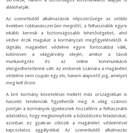
alááshatják.
Az üzenetküldő alkalmazások népszerűsége az utóbbi
években robbanásszerűen megnőtt, a felhasználók egyre
inkább keresik a biztonságosabb lehetőségeket, ahol
védve érzik magukat a kormányzati megfigyelésektől. A
digitális magánélet védelme egyre fontosabbá válik,
különösen a világjárvány idején, amikor a távoli
munkavégzés és az online kommunikáció
elengedhetetlenné vált. Az emberek számára a magánélet
védelme nem csupán egy elv, hanem alapvető jog, amelyet
meg kell őrizni.
A brit kormány követelései mellett más országokban is
hasonló tendenciák figyelhetők meg. A világ számos
pontján a kormányok igyekeznek hozzáférni a felhasználói
adatokhoz, hogy megkönnyítsék a bűnüldözési feladatokat,
azonban ez gyakran ütközik a magánélet védelmével
kapcsolatos aggályokkal. Az üzenetküldő alkalmazás