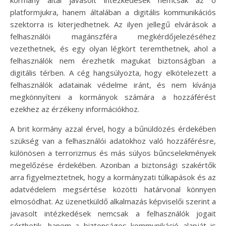
platformjukra, hanem általában a digitális kommunikációs
szektorra is kiterjedhetnek. Az ilyen jellegű elvárások a
felhasználói magánszféra megkérdőjelezéséhez
vezethetnek, és egy olyan légkört teremthetnek, ahol a
felhasználók nem érezhetik magukat biztonságban a
digitális térben. A cég hangsúlyozta, hogy elkötelezett a
felhasználók adatainak védelme iránt, és nem kívánja
megkönnyíteni a kormányok számára a hozzáférést
ezekhez az érzékeny információkhoz.
A brit kormány azzal érvel, hogy a bűnüldözés érdekében
szükség van a felhasználói adatokhoz való hozzáférésre,
különösen a terrorizmus és más súlyos bűncselekmények
megelőzése érdekében. Azonban a biztonsági szakértők
arra figyelmeztetnek, hogy a kormányzati túlkapások és az
adatvédelem megsértése közötti határvonal könnyen
elmosódhat. Az üzenetküldő alkalmazás képviselői szerint a
javasolt intézkedések nemcsak a felhasználók jogait
sérthetik, hanem a biztonságos kommunikáció alapját is