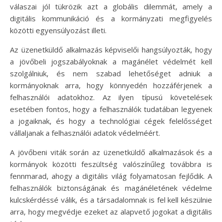
válaszai jól tükrözik azt a globális dilemmát, amely a
digitális kommunikáció és a kormányzati megfigyelés
közötti egyensúlyozást illeti.
Az üzenetküldő alkalmazás képviselői hangsúlyozták, hogy
a jövőbeli jogszabályoknak a magánélet védelmét kell
szolgálniuk, és nem szabad lehetőséget adniuk a
kormányoknak arra, hogy könnyedén hozzáférjenek a
felhasználói adatokhoz. Az ilyen típusú követelések
esetében fontos, hogy a felhasználók tudatában legyenek
a jogaiknak, és hogy a technológiai cégek felelősséget
vállaljanak a felhasználói adatok védelméért.
A jövőbeni viták során az üzenetküldő alkalmazások és a
kormányok közötti feszültség valószínűleg továbbra is
fennmarad, ahogy a digitális világ folyamatosan fejlődik. A
felhasználók biztonságának és magánéletének védelme
kulcskérdéssé válik, és a társadalomnak is fel kell készülnie
arra, hogy megvédje ezeket az alapvető jogokat a digitális