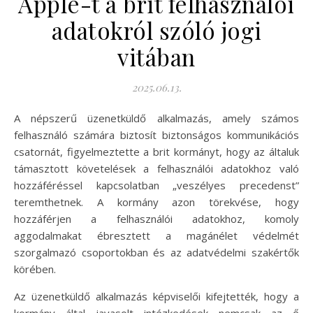
Apple-t a brit felhasználói
adatokról szóló jogi
vitában
2025.06.13.
A népszerű üzenetküldő alkalmazás, amely számos
felhasználó számára biztosít biztonságos kommunikációs
csatornát, figyelmeztette a brit kormányt, hogy az általuk
támasztott követelések a felhasználói adatokhoz való
hozzáféréssel kapcsolatban „veszélyes precedenst”
teremthetnek. A kormány azon törekvése, hogy
hozzáférjen a felhasználói adatokhoz, komoly
aggodalmakat ébresztett a magánélet védelmét
szorgalmazó csoportokban és az adatvédelmi szakértők
körében.
Az üzenetküldő alkalmazás képviselői kifejtették, hogy a
kormány által javasolt intézkedések nemcsak az ő