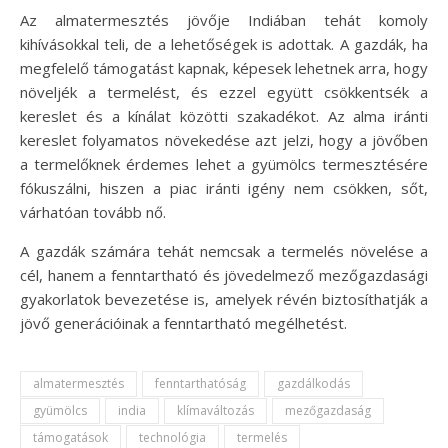
Az almatermesztés jövője Indiában tehát komoly
kihívásokkal teli, de a lehetőségek is adottak. A gazdák, ha
megfelelő támogatást kapnak, képesek lehetnek arra, hogy
növeljék a termelést, és ezzel együtt csökkentsék a
kereslet és a kínálat közötti szakadékot. Az alma iránti
kereslet folyamatos növekedése azt jelzi, hogy a jövőben
a termelőknek érdemes lehet a gyümölcs termesztésére
fókuszálni, hiszen a piac iránti igény nem csökken, sőt,
várhatóan tovább nő.
A gazdák számára tehát nemcsak a termelés növelése a
cél, hanem a fenntartható és jövedelmező mezőgazdasági
gyakorlatok bevezetése is, amelyek révén biztosíthatják a
jövő generációinak a fenntartható megélhetést.
almatermesztés
fenntarthatóság
gazdálkodás
gyümölcs
india
klímaváltozás
mezőgazdaság
támogatások
technológia
termelés