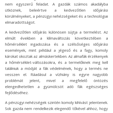
nem egyszerű feladat. A gazdák számos akadályba
ütköznek, beleértve a kedvezőtlen időjárási
körülményeket, a pénzügyi nehézségeket és a technológiai
elmaradottságot.
A kedvezőtlen időjárás különösen sújtja a termelést. Az
elmúlt években a klímaváltozás következtében a
hőmérséklet ingadozása és a szélsőséges időjárási
események, mint például a jégeső és a fagy, komoly
károkat okoztak az almáskertekben. Az almafák érzékenyek
a hőmérséklet-változásokra, és a termelőknek meg kell
találniuk a módját a fák védelmének, hogy a termés ne
vesszen el. Ráadásul a vízhiány is egyre nagyobb
problémát jelent, mivel a megfelelő öntözés
elengedhetetlen a gyümölcsöt adó fák egészséges
fejlődéséhez.
A pénzügyi nehézségek szintén komoly kihívást jelentenek.
Sok gazda nem rendelkezik elegendő tőkével ahhoz, hogy