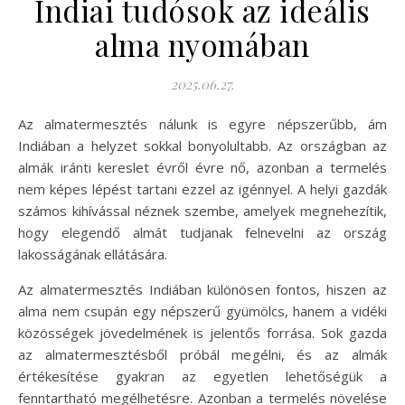
Indiai tudósok az ideális
alma nyomában
2025.06.27.
Az almatermesztés nálunk is egyre népszerűbb, ám
Indiában a helyzet sokkal bonyolultabb. Az országban az
almák iránti kereslet évről évre nő, azonban a termelés
nem képes lépést tartani ezzel az igénnyel. A helyi gazdák
számos kihívással néznek szembe, amelyek megnehezítik,
hogy elegendő almát tudjanak felnevelni az ország
lakosságának ellátására.
Az almatermesztés Indiában különösen fontos, hiszen az
alma nem csupán egy népszerű gyümölcs, hanem a vidéki
közösségek jövedelmének is jelentős forrása. Sok gazda
az almatermesztésből próbál megélni, és az almák
értékesítése gyakran az egyetlen lehetőségük a
fenntartható megélhetésre. Azonban a termelés növelése