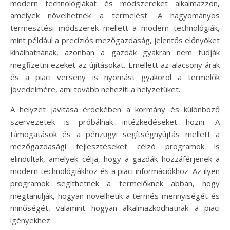
modern technológiákat és módszereket alkalmazzon,
amelyek növelhetnék a termelést. A hagyományos
termesztési módszerek mellett a modern technológiák,
mint például a precíziós mezőgazdaság, jelentős előnyöket
kínálhatnának, azonban a gazdák gyakran nem tudják
megfizetni ezeket az újításokat. Emellett az alacsony árak
és a piaci verseny is nyomást gyakorol a termelők
jövedelmére, ami tovább nehezíti a helyzetüket.
A helyzet javítása érdekében a kormány és különböző
szervezetek is próbálnak intézkedéseket hozni. A
támogatások és a pénzügyi segítségnyújtás mellett a
mezőgazdasági fejlesztéseket célzó programok is
elindultak, amelyek célja, hogy a gazdák hozzáférjenek a
modern technológiákhoz és a piaci információkhoz. Az ilyen
programok segíthetnek a termelőknek abban, hogy
megtanulják, hogyan növelhetik a termés mennyiségét és
minőségét, valamint hogyan alkalmazkodhatnak a piaci
igényekhez.