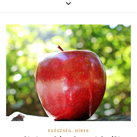
,
EGÉSZSÉG
HÍREK