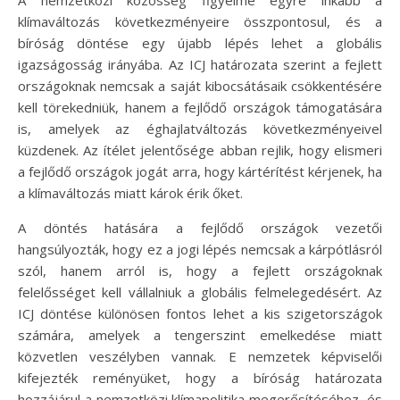
klímaváltozás következményeire összpontosul, és a
bíróság döntése egy újabb lépés lehet a globális
igazságosság irányába. Az ICJ határozata szerint a fejlett
országoknak nemcsak a saját kibocsátásaik csökkentésére
kell törekedniük, hanem a fejlődő országok támogatására
is, amelyek az éghajlatváltozás következményeivel
küzdenek. Az ítélet jelentősége abban rejlik, hogy elismeri
a fejlődő országok jogát arra, hogy kártérítést kérjenek, ha
a klímaváltozás miatt károk érik őket.
A döntés hatására a fejlődő országok vezetői
hangsúlyozták, hogy ez a jogi lépés nemcsak a kárpótlásról
szól, hanem arról is, hogy a fejlett országoknak
felelősséget kell vállalniuk a globális felmelegedésért. Az
ICJ döntése különösen fontos lehet a kis szigetországok
számára, amelyek a tengerszint emelkedése miatt
közvetlen veszélyben vannak. E nemzetek képviselői
kifejezték reményüket, hogy a bíróság határozata
hozzájárul a nemzetközi klímapolitika megerősítéséhez, és