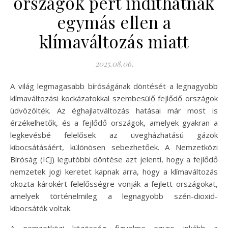
országok pert indíthatnak
egymás ellen a
klímaváltozás miatt
2025.08.06.
A világ legmagasabb bíróságának döntését a legnagyobb
klímaváltozási kockázatokkal szembesülő fejlődő országok
üdvözölték. Az éghajlatváltozás hatásai már most is
érzékelhetők, és a fejlődő országok, amelyek gyakran a
legkevésbé felelősek az üvegházhatású gázok
kibocsátásáért, különösen sebezhetőek. A Nemzetközi
Bíróság (ICJ) legutóbbi döntése azt jelenti, hogy a fejlődő
nemzetek jogi keretet kapnak arra, hogy a klímaváltozás
okozta károkért felelősségre vonják a fejlett országokat,
amelyek történelmileg a legnagyobb szén-dioxid-
kibocsátók voltak.
A nemzetközi közösség figyelme egyre inkább a