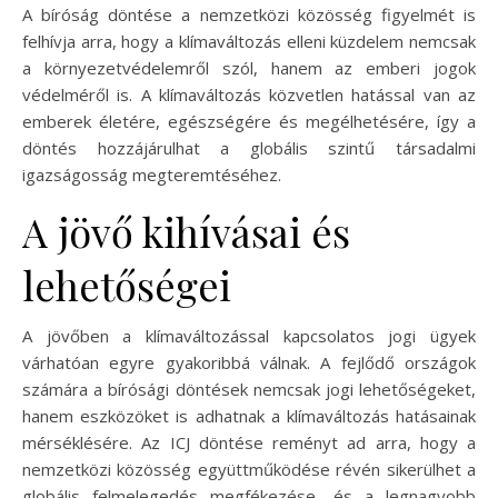
A bíróság döntése a nemzetközi közösség figyelmét is
felhívja arra, hogy a klímaváltozás elleni küzdelem nemcsak
a környezetvédelemről szól, hanem az emberi jogok
védelméről is. A klímaváltozás közvetlen hatással van az
emberek életére, egészségére és megélhetésére, így a
döntés hozzájárulhat a globális szintű társadalmi
igazságosság megteremtéséhez.
A jövő kihívásai és
lehetőségei
A jövőben a klímaváltozással kapcsolatos jogi ügyek
várhatóan egyre gyakoribbá válnak. A fejlődő országok
számára a bírósági döntések nemcsak jogi lehetőségeket,
hanem eszközöket is adhatnak a klímaváltozás hatásainak
mérséklésére. Az ICJ döntése reményt ad arra, hogy a
nemzetközi közösség együttműködése révén sikerülhet a
globális felmelegedés megfékezése, és a legnagyobb