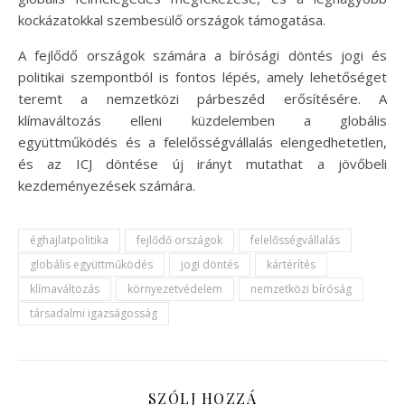
kockázatokkal szembesülő országok támogatása.
A fejlődő országok számára a bírósági döntés jogi és
politikai szempontból is fontos lépés, amely lehetőséget
teremt a nemzetközi párbeszéd erősítésére. A
klímaváltozás elleni küzdelemben a globális
együttműködés és a felelősségvállalás elengedhetetlen,
és az ICJ döntése új irányt mutathat a jövőbeli
kezdeményezések számára.
éghajlatpolitika
fejlődő országok
felelősségvállalás
globális együttműködés
jogi döntés
kártérítés
klímaváltozás
környezetvédelem
nemzetközi bíróság
társadalmi igazságosság
SZÓLJ HOZZÁ