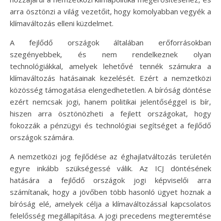
arra ösztönzi a világ vezetőit, hogy komolyabban vegyék a
klímaváltozás elleni küzdelmet.
A fejlődő országok általában erőforrásokban
szegényebbek, és nem rendelkeznek olyan
technológiákkal, amelyek lehetővé tennék számukra a
klímaváltozás hatásainak kezelését. Ezért a nemzetközi
közösség támogatása elengedhetetlen. A bíróság döntése
ezért nemcsak jogi, hanem politikai jelentőséggel is bír,
hiszen arra ösztönözheti a fejlett országokat, hogy
fokozzák a pénzügyi és technológiai segítséget a fejlődő
országok számára.
A nemzetközi jog fejlődése az éghajlatváltozás területén
egyre inkább szükségessé válik. Az ICJ döntésének
hatására a fejlődő országok jogi képviselői arra
számítanak, hogy a jövőben több hasonló ügyet hoznak a
bíróság elé, amelyek célja a klímaváltozással kapcsolatos
felelősség megállapítása. A jogi precedens megteremtése