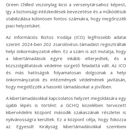
Green Chilled viszonylag kicsi a versenytársaihoz képest,
így a biztonsági intézkedések bevezetése és a működésük
stabilizálása különösen fontos számukra, hogy megőrizzék
piaci helyzetüket.
Az Információs Biztos Irodája (ICO) legfrissebb adatai
szerint 2024-ben 202 zsarolóvírus-támadást regisztráltak
helyi önkormányzatok ellen. Ez a szám is azt mutatja, hogy
a kibertámadások egyre inkább elterjedtek, és a
közszolgáltatások védelme sürgető feladattá vált. Az ICO
és más hatóságok folyamatosan dolgoznak a helyi
önkormányzatok és intézmények védelmének javításán,
hogy megelőzzék a hasonló támadásokat a jövőben.
A kibertámadásokkal kapcsolatos helyzet megoldására egy
újabb lépés is történt: a GCHQ közelében tervezett
kibervédelmi központ második szakaszának részletei is
nyilvánosságra kerültek. Ez a központ célja, hogy fokozza
az Egyesült Királyság kibertámadásokkal szembeni