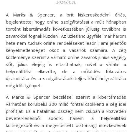
2025.05.21.
A Marks & Spencer, a brit kiskereskedelmi óriás,
bejelentette, hogy online szolgáltatásai a múlt hónapban
történt kibertámadás következtében júliusig továbbra is
zavarokkal fognak küzdeni. Az üzletlánc ügyfelei már három
hete nem tudnak online rendeléseket leadni, ami jelentős
kényelmetlenséget okoz a vásárlók számára. A cég
közleménye szerint a várható online zavarok június végéig,
sőt, július elejéig is eltarthatnak, mivel a vállalat a
helyreállítást elkezdte, de a működés fokozatos
újraindítása és a szolgáltatások teljes körű helyreállítása
még időt igényel.
A Marks & Spencer becslései szerint a kibertámadás
várhatóan körülbelül 300 millió fonttal csökkenti a cég idei
profitját. Ez a hatalmas összeg nem csupán a közvetlen
bevételkiesésből adódik, hanem a helyreállítási
költségekből és a megerősített biztonsági intézkedések