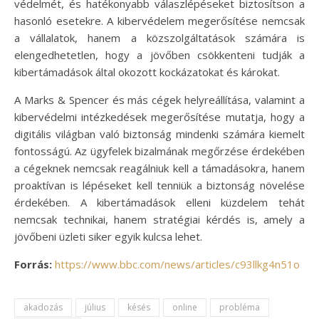
védelmét, és hatékonyabb válaszlépéseket biztosítson a
hasonló esetekre. A kibervédelem megerősítése nemcsak
a vállalatok, hanem a közszolgáltatások számára is
elengedhetetlen, hogy a jövőben csökkenteni tudják a
kibertámadások által okozott kockázatokat és károkat.
A Marks & Spencer és más cégek helyreállítása, valamint a
kibervédelmi intézkedések megerősítése mutatja, hogy a
digitális világban való biztonság mindenki számára kiemelt
fontosságú. Az ügyfelek bizalmának megőrzése érdekében
a cégeknek nemcsak reagálniuk kell a támadásokra, hanem
proaktívan is lépéseket kell tenniük a biztonság növelése
érdekében. A kibertámadások elleni küzdelem tehát
nemcsak technikai, hanem stratégiai kérdés is, amely a
jövőbeni üzleti siker egyik kulcsa lehet.
Forrás:
https://www.bbc.com/news/articles/c93llkg4n51o
akadozás
július
késés
online
probléma