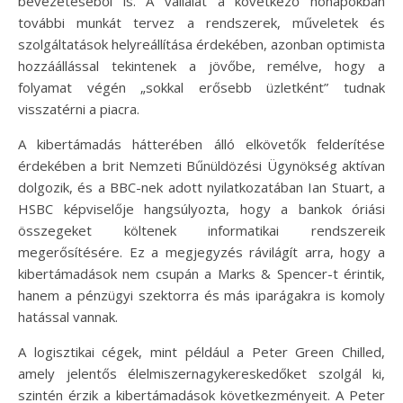
bevezetéséből is. A vállalat a következő hónapokban
további munkát tervez a rendszerek, műveletek és
szolgáltatások helyreállítása érdekében, azonban optimista
hozzáállással tekintenek a jövőbe, remélve, hogy a
folyamat végén „sokkal erősebb üzletként” tudnak
visszatérni a piacra.
A kibertámadás hátterében álló elkövetők felderítése
érdekében a brit Nemzeti Bűnüldözési Ügynökség aktívan
dolgozik, és a BBC-nek adott nyilatkozatában Ian Stuart, a
HSBC képviselője hangsúlyozta, hogy a bankok óriási
összegeket költenek informatikai rendszereik
megerősítésére. Ez a megjegyzés rávilágít arra, hogy a
kibertámadások nem csupán a Marks & Spencer-t érintik,
hanem a pénzügyi szektorra és más iparágakra is komoly
hatással vannak.
A logisztikai cégek, mint például a Peter Green Chilled,
amely jelentős élelmiszernagykereskedőket szolgál ki,
szintén érzik a kibertámadások következményeit. A Peter