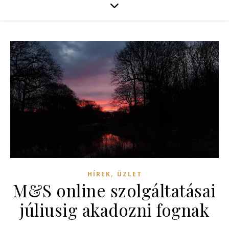
,
HÍREK
ÜZLET
M&S online szolgáltatásai
júliusig akadozni fognak