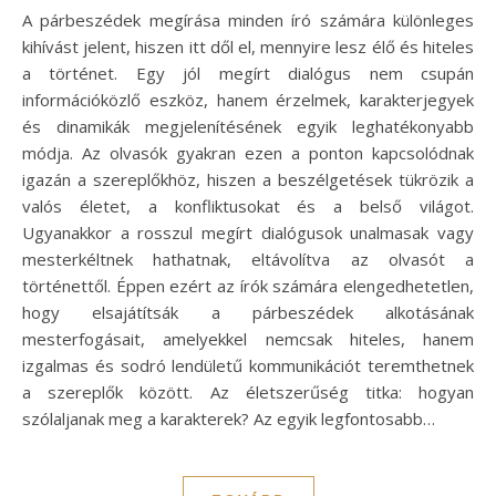
A párbeszédek megírása minden író számára különleges
kihívást jelent, hiszen itt dől el, mennyire lesz élő és hiteles
a történet. Egy jól megírt dialógus nem csupán
információközlő eszköz, hanem érzelmek, karakterjegyek
és dinamikák megjelenítésének egyik leghatékonyabb
módja. Az olvasók gyakran ezen a ponton kapcsolódnak
igazán a szereplőkhöz, hiszen a beszélgetések tükrözik a
valós életet, a konfliktusokat és a belső világot.
Ugyanakkor a rosszul megírt dialógusok unalmasak vagy
mesterkéltnek hathatnak, eltávolítva az olvasót a
történettől. Éppen ezért az írók számára elengedhetetlen,
hogy elsajátítsák a párbeszédek alkotásának
mesterfogásait, amelyekkel nemcsak hiteles, hanem
izgalmas és sodró lendületű kommunikációt teremthetnek
a szereplők között. Az életszerűség titka: hogyan
szólaljanak meg a karakterek? Az egyik legfontosabb…