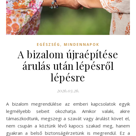
,
EGÉSZSÉG
MINDENNAPOK
A bizalom újraépítése
árulás után lépésről
lépésre
2026.03.26.
A bizalom megrendülése az emberi kapcsolatok egyik
legmélyebb sebeit okozhatja. Amikor valaki, akire
támaszkodtunk, megszegi a szavát vagy árulást követ el,
nem csupán a köztünk lévő kapocs szakad meg, hanem
gyakran a belső biztonságérzetünk is megrendül. Ez a