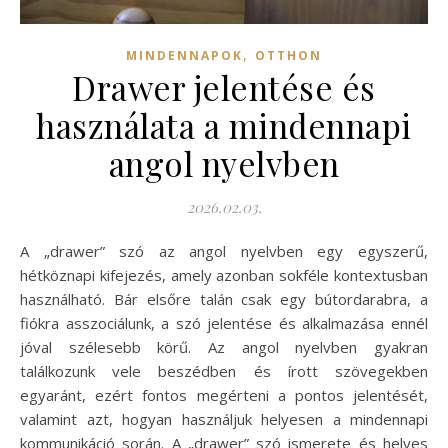
,
MINDENNAPOK
OTTHON
Drawer jelentése és
használata a mindennapi
angol nyelvben
2026.02.03.
A „drawer” szó az angol nyelvben egy egyszerű,
hétköznapi kifejezés, amely azonban sokféle kontextusban
használható. Bár elsőre talán csak egy bútordarabra, a
fiókra asszociálunk, a szó jelentése és alkalmazása ennél
jóval szélesebb körű. Az angol nyelvben gyakran
találkozunk vele beszédben és írott szövegekben
egyaránt, ezért fontos megérteni a pontos jelentését,
valamint azt, hogyan használjuk helyesen a mindennapi
kommunikáció során. A „drawer” szó ismerete és helyes