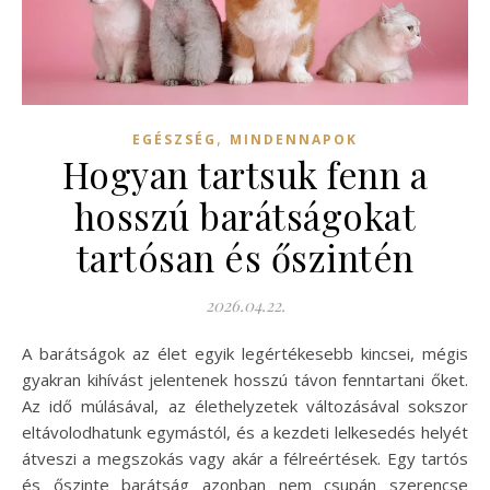
,
EGÉSZSÉG
MINDENNAPOK
Hogyan tartsuk fenn a
hosszú barátságokat
tartósan és őszintén
2026.04.22.
A barátságok az élet egyik legértékesebb kincsei, mégis
gyakran kihívást jelentenek hosszú távon fenntartani őket.
Az idő múlásával, az élethelyzetek változásával sokszor
eltávolodhatunk egymástól, és a kezdeti lelkesedés helyét
átveszi a megszokás vagy akár a félreértések. Egy tartós
és őszinte barátság azonban nem csupán szerencse