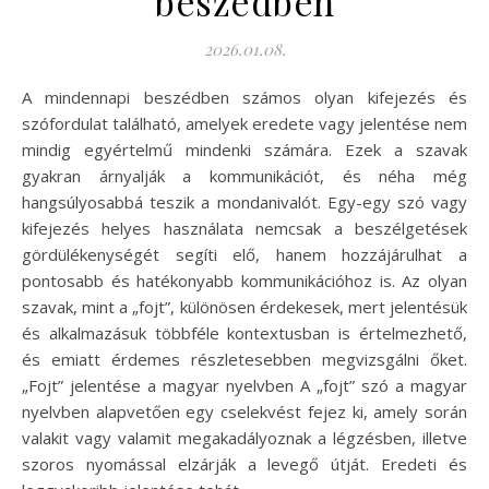
beszédben
2026.01.08.
A mindennapi beszédben számos olyan kifejezés és
szófordulat található, amelyek eredete vagy jelentése nem
mindig egyértelmű mindenki számára. Ezek a szavak
gyakran árnyalják a kommunikációt, és néha még
hangsúlyosabbá teszik a mondanivalót. Egy-egy szó vagy
kifejezés helyes használata nemcsak a beszélgetések
gördülékenységét segíti elő, hanem hozzájárulhat a
pontosabb és hatékonyabb kommunikációhoz is. Az olyan
szavak, mint a „fojt”, különösen érdekesek, mert jelentésük
és alkalmazásuk többféle kontextusban is értelmezhető,
és emiatt érdemes részletesebben megvizsgálni őket.
„Fojt” jelentése a magyar nyelvben A „fojt” szó a magyar
nyelvben alapvetően egy cselekvést fejez ki, amely során
valakit vagy valamit megakadályoznak a légzésben, illetve
szoros nyomással elzárják a levegő útját. Eredeti és