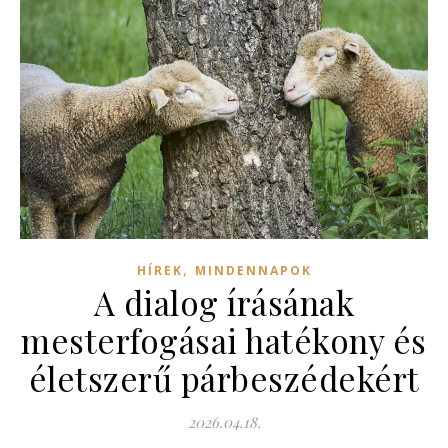
,
HÍREK
MINDENNAPOK
A dialog írásának
mesterfogásai hatékony és
életszerű párbeszédekért
2026.04.18.