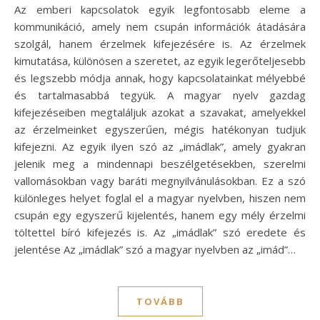
Az emberi kapcsolatok egyik legfontosabb eleme a
kommunikáció, amely nem csupán információk átadására
szolgál, hanem érzelmek kifejezésére is. Az érzelmek
kimutatása, különösen a szeretet, az egyik legerőteljesebb
és legszebb módja annak, hogy kapcsolatainkat mélyebbé
és tartalmasabbá tegyük. A magyar nyelv gazdag
kifejezéseiben megtaláljuk azokat a szavakat, amelyekkel
az érzelmeinket egyszerűen, mégis hatékonyan tudjuk
kifejezni. Az egyik ilyen szó az „imádlak”, amely gyakran
jelenik meg a mindennapi beszélgetésekben, szerelmi
vallomásokban vagy baráti megnyilvánulásokban. Ez a szó
különleges helyet foglal el a magyar nyelvben, hiszen nem
csupán egy egyszerű kijelentés, hanem egy mély érzelmi
töltettel bíró kifejezés is. Az „imádlak” szó eredete és
jelentése Az „imádlak” szó a magyar nyelvben az „imád”…
TOVÁBB