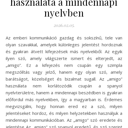
használata a mindennapi
nyelvben
2026.02.05.
Az emberi kommunikáció gazdag és sokszínű, tele van
olyan szavakkal, amelyek különleges jelentést hordoznak
és gyakran átvett kifejezések más nyelvekből. Az egyik
ilyen szó, amely világszerte ismert és elterjedt, az
„amigo”. Ez a kifejezés nem csupán egy szimpla
megszólítás vagy jelző, hanem egy olyan szó, amely
barátságot, közelséget és bizalmat sugall. Az „amigo”
használata nem korlátozódik csupán a spanyol
nyelvterületre, hanem a mindennapi beszédben is gyakran
előfordul más nyelvekben, így a magyarban is. Érdemes
megvizsgálni, hogy honnan ered ez a szó, milyen
jelentéseket hordoz, és milyen helyzetekben használjuk a
mindennapi kommunikációban. Az „amigo” szó eredete és
jelentése Az „amigo” szó spanyol eredetű, és szó szerint