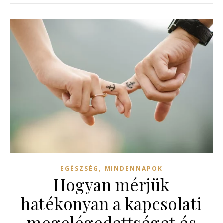
,
EGÉSZSÉG
MINDENNAPOK
Hogyan mérjük
hatékonyan a kapcsolati
megelégedettséget és