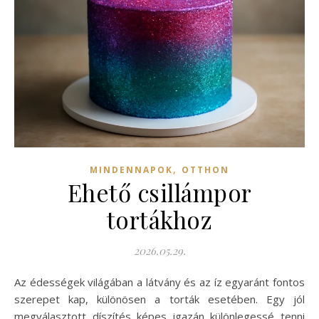
,
MINDENNAPOK
OTTHON
Ehető csillámpor
tortákhoz
2026.05.29.
Az édességek világában a látvány és az íz egyaránt fontos
szerepet kap, különösen a torták esetében. Egy jól
megválasztott díszítés képes igazán különlegessé tenni