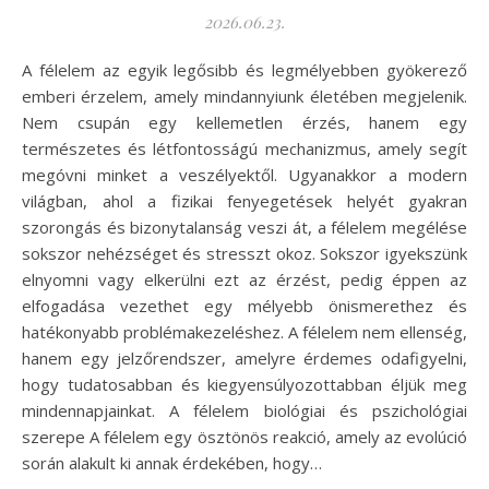
2026.06.23.
A félelem az egyik legősibb és legmélyebben gyökerező
emberi érzelem, amely mindannyiunk életében megjelenik.
Nem csupán egy kellemetlen érzés, hanem egy
természetes és létfontosságú mechanizmus, amely segít
megóvni minket a veszélyektől. Ugyanakkor a modern
világban, ahol a fizikai fenyegetések helyét gyakran
szorongás és bizonytalanság veszi át, a félelem megélése
sokszor nehézséget és stresszt okoz. Sokszor igyekszünk
elnyomni vagy elkerülni ezt az érzést, pedig éppen az
elfogadása vezethet egy mélyebb önismerethez és
hatékonyabb problémakezeléshez. A félelem nem ellenség,
hanem egy jelzőrendszer, amelyre érdemes odafigyelni,
hogy tudatosabban és kiegyensúlyozottabban éljük meg
mindennapjainkat. A félelem biológiai és pszichológiai
szerepe A félelem egy ösztönös reakció, amely az evolúció
során alakult ki annak érdekében, hogy…