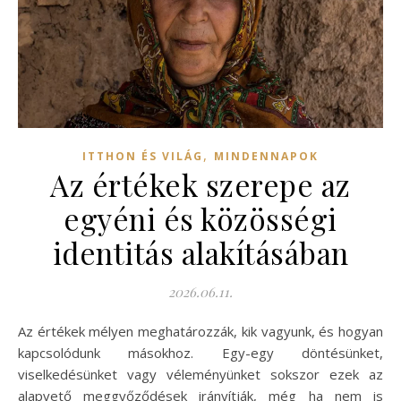
,
ITTHON ÉS VILÁG
MINDENNAPOK
Az értékek szerepe az
egyéni és közösségi
identitás alakításában
2026.06.11.
Az értékek mélyen meghatározzák, kik vagyunk, és hogyan
kapcsolódunk másokhoz. Egy-egy döntésünket,
viselkedésünket vagy véleményünket sokszor ezek az
alapvető meggyőződések irányítják, még ha nem is