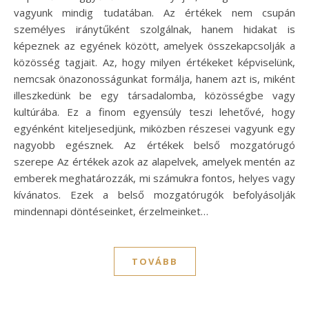
vagyunk mindig tudatában. Az értékek nem csupán
személyes iránytűként szolgálnak, hanem hidakat is
képeznek az egyének között, amelyek összekapcsolják a
közösség tagjait. Az, hogy milyen értékeket képviselünk,
nemcsak önazonosságunkat formálja, hanem azt is, miként
illeszkedünk be egy társadalomba, közösségbe vagy
kultúrába. Ez a finom egyensúly teszi lehetővé, hogy
egyénként kiteljesedjünk, miközben részesei vagyunk egy
nagyobb egésznek. Az értékek belső mozgatórugó
szerepe Az értékek azok az alapelvek, amelyek mentén az
emberek meghatározzák, mi számukra fontos, helyes vagy
kívánatos. Ezek a belső mozgatórugók befolyásolják
mindennapi döntéseinket, érzelmeinket…
TOVÁBB