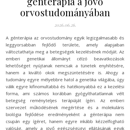
génterápia a jövő
orvostudományában
2026.06.26.
A génterápia az orvostudomány egyik legizgalmasabb és
leggyorsabban fejlődő területe, amely alapjaiban
változtathatja meg a betegségek kezelésének módját. Az
emberi genetikai állományt célzó beavatkozások
lehetőséget nyújtanak nemcsak a tünetek enyhítésére,
hanem a kiváltó okok megszüntetésére is. Ahogy a
tudomány egyre mélyebbre hatol a genetika világába, úgy
válik egyre kifinomultabbá és hatékonyabbá ez a kezelési
forma, ami számos korábban gyógyíthatatlannak vélt
betegség reményteljes terápiáját ígéri. Az emberi
szervezet működésének megértése és a molekuláris
biológia fejlődése eredményeként a génterápia nem
csupán egy ígéret, hanem egyre inkább kézzelfogható
valóság, amely a jövő egészségügyi ellátásának egyik