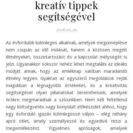
kreatív tippek
segítségével
2026.05.29.
Az évfordulók különleges alkalmak, amelyek megünneplése
nem csupán az idő múlását, hanem a közösen megélt
élményeket, összetartozást és a kapcsolat mélységét is
jelzi. Ugyanakkor sokszor nehéz lehet megtalálni az ideális
módját annak, hogy az emléknap valóban maradandó
élmény legyen. Gyakran az egyszerű megoldások rejtik
magukban a legnagyobb értékeket, és a kreativitás
segítségével olyan pillanatokat teremthetünk, amelyek
örökre megmaradnak a szívünkben. Nem kell feltétlenül
nagy költségvetés vagy bonyolult előkészület ahhoz, hogy
egy évforduló igazán különlegessé váljon – elég néhány
apró ötlet, amely személyessé és egyedivé teszi a
megemlékezést. Figyelmes apróságok, amelyek