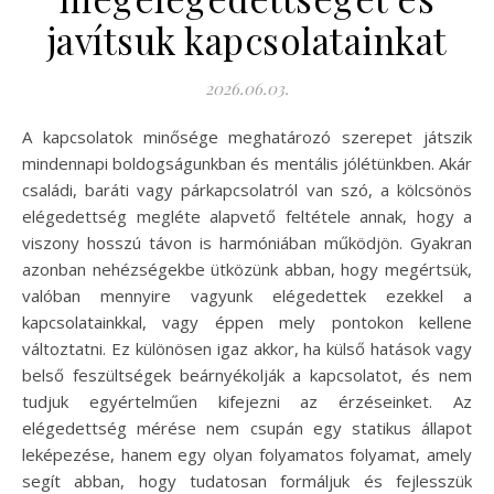
javítsuk kapcsolatainkat
2026.06.03.
A kapcsolatok minősége meghatározó szerepet játszik
mindennapi boldogságunkban és mentális jólétünkben. Akár
családi, baráti vagy párkapcsolatról van szó, a kölcsönös
elégedettség megléte alapvető feltétele annak, hogy a
viszony hosszú távon is harmóniában működjön. Gyakran
azonban nehézségekbe ütközünk abban, hogy megértsük,
valóban mennyire vagyunk elégedettek ezekkel a
kapcsolatainkkal, vagy éppen mely pontokon kellene
változtatni. Ez különösen igaz akkor, ha külső hatások vagy
belső feszültségek beárnyékolják a kapcsolatot, és nem
tudjuk egyértelműen kifejezni az érzéseinket. Az
elégedettség mérése nem csupán egy statikus állapot
leképezése, hanem egy olyan folyamatos folyamat, amely
segít abban, hogy tudatosan formáljuk és fejlesszük