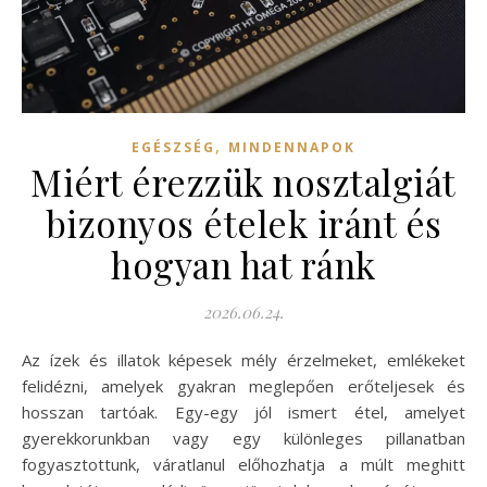
,
EGÉSZSÉG
MINDENNAPOK
Miért érezzük nosztalgiát
bizonyos ételek iránt és
hogyan hat ránk
2026.06.24.
Az ízek és illatok képesek mély érzelmeket, emlékeket
felidézni, amelyek gyakran meglepően erőteljesek és
hosszan tartóak. Egy-egy jól ismert étel, amelyet
gyerekkorunkban vagy egy különleges pillanatban
fogyasztottunk, váratlanul előhozhatja a múlt meghitt