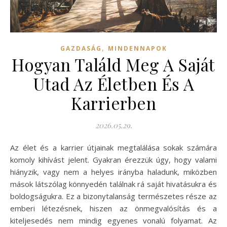
,
GAZDASÁG
MINDENNAPOK
Hogyan Találd Meg A Saját
Utad Az Életben És A
Karrierben
2026.05.29.
Az élet és a karrier útjainak megtalálása sokak számára
komoly kihívást jelent. Gyakran érezzük úgy, hogy valami
hiányzik, vagy nem a helyes irányba haladunk, miközben
mások látszólag könnyedén találnak rá saját hivatásukra és
boldogságukra. Ez a bizonytalanság természetes része az
emberi létezésnek, hiszen az önmegvalósítás és a
kiteljesedés nem mindig egyenes vonalú folyamat. Az