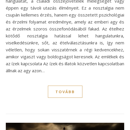
hangulatát, a családi összejövetelek melegségét vagy
éppen egy távoli utazás élményeit. Ez a nosztalgia nem
csupán kellemes érzés, hanem egy összetett pszichológiai
és érzelmi folyamat eredménye, amely az emberi agy és
az érzelmek szoros összefonódásából fakad. Az ételhez
kötődő nosztalgia hatással lehet hangulatunkra,
viselkedésünkre, sőt, az ételválasztásunkra is, így nem
véletlen, hogy sokan visszatérnek a régi kedvencekhez,
amikor vigaszt vagy boldogságot keresnek. Az emlékek és
az ízek kapcsolata Az ízek és illatok közvetlen kapcsolatban
állnak az agy azon…
TOVÁBB