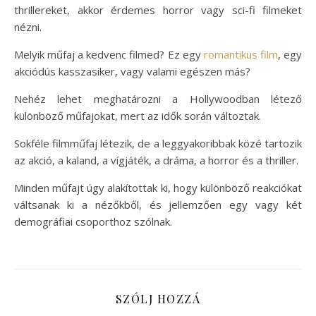
thrillereket, akkor érdemes horror vagy sci-fi filmeket
nézni.
Melyik műfaj a kedvenc filmed? Ez egy
romantikus film
, egy
akciódús kasszasiker, vagy valami egészen más?
Nehéz lehet meghatározni a Hollywoodban létező
különböző műfajokat, mert az idők során változtak.
Sokféle filmműfaj létezik, de a leggyakoribbak közé tartozik
az akció, a kaland, a vígjáték, a dráma, a horror és a thriller.
Minden műfajt úgy alakítottak ki, hogy különböző reakciókat
váltsanak ki a nézőkből, és jellemzően egy vagy két
demográfiai csoporthoz szólnak.
SZÓLJ HOZZÁ