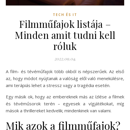
TECH ÉS IT
Filmműfajok listája –
Minden amit tudni kell
róluk
2022.09.04.
A film- és tévéműfajok több okból is népszerűek. Az első
az, hogy módot nyújtanak a valóság elől való menekülésre,
ami terápiás lehet a stressz vagy a tragédia esetén.
Egy másik ok, hogy az embereknek más az ízlése a filmek
és tévéműsorok terén – egyesek a vígjátékokat, míg
mások a thrillereket kedvelik; mindenkinek van valami.
Mik azok a filmműfajok?