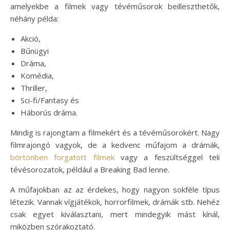
amelyekbe a filmek vagy tévéműsorok beilleszthetők,
néhány példa:
Akció,
Bűnügyi
Dráma,
Komédia,
Thriller,
Sci-fi/Fantasy és
Háborús dráma.
Mindig is rajongtam a filmekért és a tévéműsorokért. Nagy
filmrajongó vagyok, de a kedvenc műfajom a drámák,
börtönben forgatott filmek
vagy a feszültséggel teli
tévésorozatok, például a Breaking Bad lenne.
A műfajokban az az érdekes, hogy nagyon sokféle típus
létezik. Vannak vígjátékok, horrorfilmek, drámák stb. Nehéz
csak egyet kiválasztani, mert mindegyik mást kínál,
miközben szórakoztató.