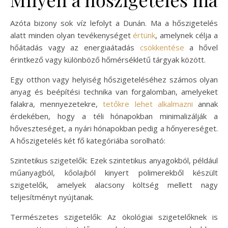
Azóta bizony sok víz lefolyt a Dunán. Ma a hőszigetelés
alatt minden olyan tevékenységet
értünk
, amelynek célja a
hőátadás vagy az energiaátadás
csökkentése
a hővel
érintkező vagy különböző hőmérsékletű tárgyak között.
Egy otthon vagy helyiség hőszigeteléséhez számos olyan
anyag és beépítési technika van forgalomban, amelyeket
falakra, mennyezetekre,
tetőkre lehet alkalmazni
annak
érdekében, hogy a téli hónapokban minimalizálják a
hőveszteséget, a nyári hónapokban pedig a hőnyereséget.
A hőszigetelés két fő kategóriába sorolható:
Szintetikus szigetelők: Ezek szintetikus anyagokból, például
műanyagból, kőolajból kinyert polimerekből készült
szigetelők, amelyek alacsony költség mellett nagy
teljesítményt nyújtanak.
Természetes szigetelők: Az ökológiai szigetelőknek is