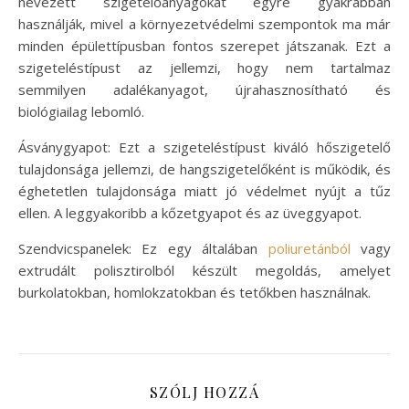
nevezett szigetelőanyagokat egyre gyakrabban
használják, mivel a környezetvédelmi szempontok ma már
minden épülettípusban fontos szerepet játszanak. Ezt a
szigeteléstípust az jellemzi, hogy nem tartalmaz
semmilyen adalékanyagot, újrahasznosítható és
biológiailag lebomló.
Ásványgyapot: Ezt a szigeteléstípust kiváló hőszigetelő
tulajdonsága jellemzi, de hangszigetelőként is működik, és
éghetetlen tulajdonsága miatt jó védelmet nyújt a tűz
ellen. A leggyakoribb a kőzetgyapot és az üveggyapot.
Szendvicspanelek: Ez egy általában
poliuretánból
vagy
extrudált polisztirolból készült megoldás, amelyet
burkolatokban, homlokzatokban és tetőkben használnak.
SZÓLJ HOZZÁ