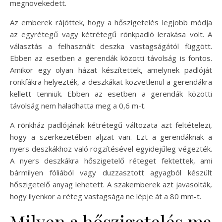
megnövekedett.
Az emberek rájöttek, hogy a hőszigetelés legjobb módja
az egyrétegű vagy kétrétegű rönkpadló lerakása volt. A
választás a felhasznált deszka vastagságától függött.
Ebben az esetben a gerendák közötti távolság is fontos.
Amikor egy olyan házat készítettek, amelynek padlóját
rönkfákra helyezték, a deszkákat közvetlenül a gerendákra
kellett tenniük. Ebben az esetben a gerendák közötti
távolság nem haladhatta meg a 0,6 m-t.
A rönkház padlójának kétrétegű változata azt feltételezi,
hogy a szerkezetében aljzat van. Ezt a gerendáknak a
nyers deszkákhoz való rögzítésével egyidejűleg végezték.
A nyers deszkákra hőszigetelő réteget fektettek, ami
bármilyen fóliából vagy duzzasztott agyagból készült
hőszigetelő anyag lehetett. A szakemberek azt javasolták,
hogy ilyenkor a réteg vastagsága ne lépje át a 80 mm-t.
Milyen a hőszigetelés ma