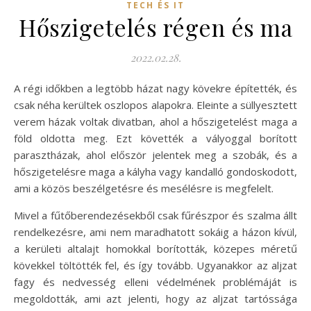
TECH ÉS IT
Hőszigetelés régen és ma
2022.02.28.
A régi időkben a legtöbb házat nagy kövekre építették, és
csak néha kerültek oszlopos alapokra. Eleinte a süllyesztett
verem házak voltak divatban, ahol a hőszigetelést maga a
föld oldotta meg. Ezt követték a vályoggal borított
parasztházak, ahol először jelentek meg a szobák, és a
hőszigetelésre maga a kályha vagy kandalló gondoskodott,
ami a közös beszélgetésre és mesélésre is megfelelt.
Mivel a fűtőberendezésekből csak fűrészpor és szalma állt
rendelkezésre, ami nem maradhatott sokáig a házon kívül,
a kerületi altalajt homokkal borították, közepes méretű
kövekkel töltötték fel, és így tovább. Ugyanakkor az aljzat
fagy és nedvesség elleni védelmének problémáját is
megoldották, ami azt jelenti, hogy az aljzat tartóssága